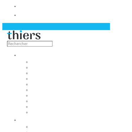
Contact
Actualités
Découvrir
Capitale de la coutellerie
Musée de la coutellerie
Cité des couteliers
Centre d’art contemporain
Coutellia
La Vallée des Rouets
Notre patrimoine
Fondation du patrimoine
Maison du tourisme
Jumelage
Vivre
Etat-Civil