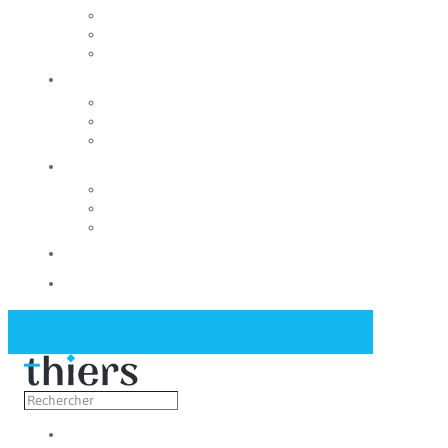
Rechercher un local
Nos commerces
Wiker
Construire
Urbanisme
Nos grands projets
Régie des eaux
La Mairie
Les conseils municipaux
Les élus
Recrutement
Contact
Actualités
Découvrir