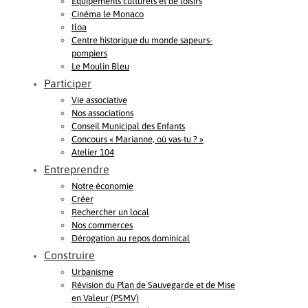
Equipements culturels et de loisirs
Cinéma le Monaco
Iloa
Centre historique du monde sapeurs-
pompiers
Le Moulin Bleu
Participer
Vie associative
Nos associations
Conseil Municipal des Enfants
Concours « Marianne, où vas-tu ? »
Atelier 104
Entreprendre
Notre économie
Créer
Rechercher un local
Nos commerces
Dérogation au repos dominical
Construire
Urbanisme
Révision du Plan de Sauvegarde et de Mise
en Valeur (PSMV)