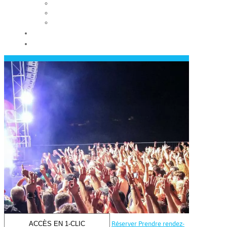
Les conseils municipaux
Les élus
Recrutement
Contact
Actualités
ACCÈS EN 1-CLIC
Réserver
Prendre rendez-