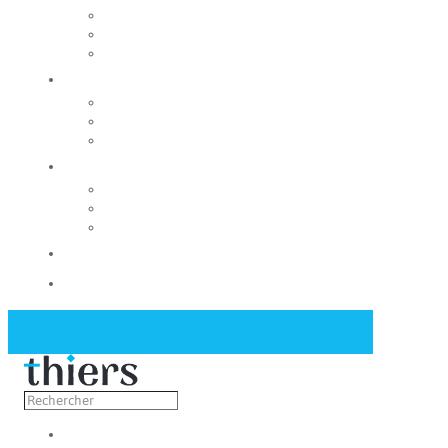
Rechercher un local
Nos commerces
Wiker
Construire
Urbanisme
Nos grands projets
Régie des eaux
La Mairie
Les conseils municipaux
Les élus
Recrutement
Contact
Actualités
Découvrir