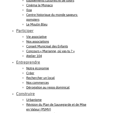
Equipements culturels et de loisirs
Cinéma le Monaco
Iloa
Centre historique du monde sapeurs-
pompiers
Le Moulin Bleu
Participer
Vie associative
Nos associations
Conseil Municipal des Enfants
Concours « Marianne, où vas-tu ? »
Atelier 104
Entreprendre
Notre économie
Créer
Rechercher un local
Nos commerces
Dérogation au repos dominical
Construire
Urbanisme
Révision du Plan de Sauvegarde et de Mise
en Valeur (PSMV)