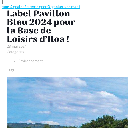
vous
Signaler
Se renseigner
Organiser une manif
Label Pavillon
Bleu 2024 pour
la Base de
Loisirs d’Iloa !
23 mai 2024
Categories
Environnement
Tags