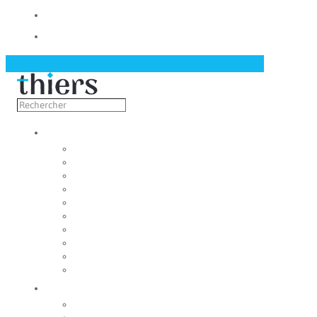
Contact
Actualités
Découvrir
Capitale de la coutellerie
Musée de la coutellerie
Cité des couteliers
Centre d’art contemporain
Coutellia
La Vallée des Rouets
Notre patrimoine
Fondation du patrimoine
Maison du tourisme
Jumelage
Vivre
Etat-Civil