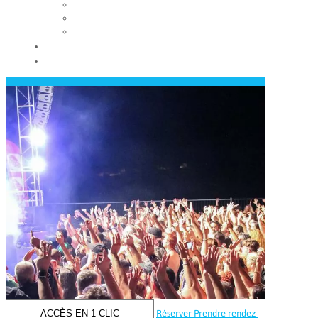
Les conseils municipaux
Les élus
Recrutement
Contact
Actualités
ACCÈS EN 1-CLIC
Réserver
Prendre rendez-