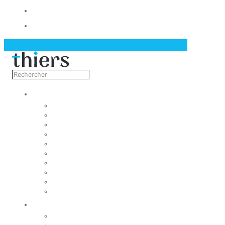
Contact
Actualités
Découvrir
Capitale de la coutellerie
Musée de la coutellerie
Cité des couteliers
Centre d’art contemporain
Coutellia
La Vallée des Rouets
Notre patrimoine
Fondation du patrimoine
Maison du tourisme
Jumelage
Vivre
Etat-Civil