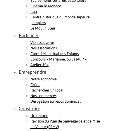
Equipements culturels et de loisirs
Cinéma le Monaco
Iloa
Centre historique du monde sapeurs-
pompiers
Le Moulin Bleu
Participer
Vie associative
Nos associations
Conseil Municipal des Enfants
Concours « Marianne, où vas-tu ? »
Atelier 104
Entreprendre
Notre économie
Créer
Rechercher un local
Nos commerces
Dérogation au repos dominical
Construire
Urbanisme
Révision du Plan de Sauvegarde et de Mise
en Valeur (PSMV)