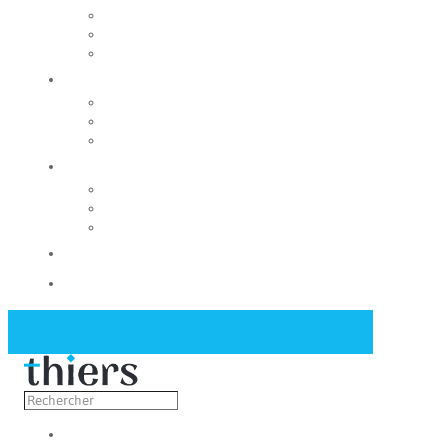
Rechercher un local
Nos commerces
Wiker
Construire
Urbanisme
Nos grands projets
Régie des eaux
La Mairie
Les conseils municipaux
Les élus
Recrutement
Contact
Actualités
Découvrir