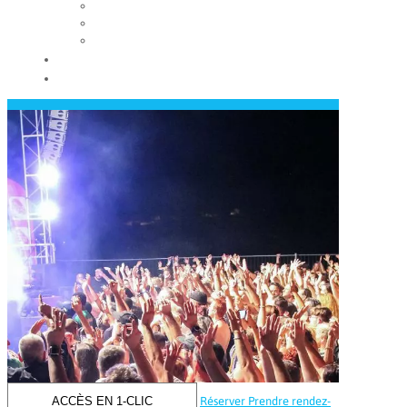
Les conseils municipaux
Les élus
Recrutement
Contact
Actualités
ACCÈS EN 1-CLIC
Réserver
Prendre rendez-