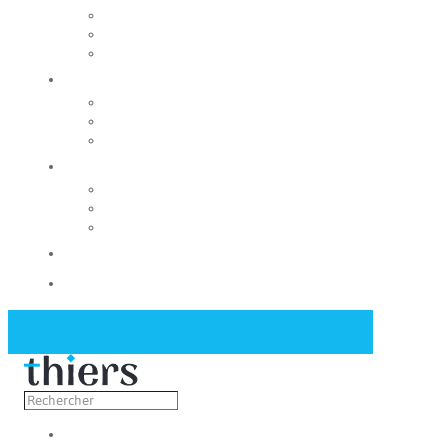
Rechercher un local
Nos commerces
Wiker
Construire
Urbanisme
Nos grands projets
Régie des eaux
La Mairie
Les conseils municipaux
Les élus
Recrutement
Contact
Actualités
Découvrir