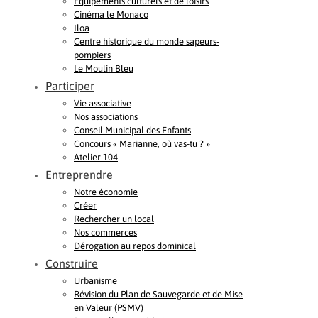
Equipements culturels et de loisirs
Cinéma le Monaco
Iloa
Centre historique du monde sapeurs-
pompiers
Le Moulin Bleu
Participer
Vie associative
Nos associations
Conseil Municipal des Enfants
Concours « Marianne, où vas-tu ? »
Atelier 104
Entreprendre
Notre économie
Créer
Rechercher un local
Nos commerces
Dérogation au repos dominical
Construire
Urbanisme
Révision du Plan de Sauvegarde et de Mise
en Valeur (PSMV)