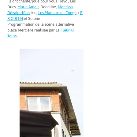
Ils ont chanté/joué pour vous : Jeyo , Les
Ducs,
Marie Amali
, Doodline,
Mentissa
,
Dézakorléon
trio,
Les Mamans du Congo
x
R
R O B I N
et Solone
Programmation de la scène alternative
place Mercière réalisée par La
Fleur Ki
Touss’
.