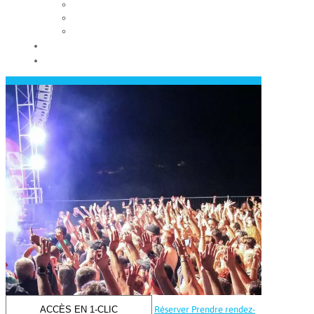
Les conseils municipaux
Les élus
Recrutement
Contact
Actualités
ACCÈS EN 1-CLIC
Réserver
Prendre rendez-