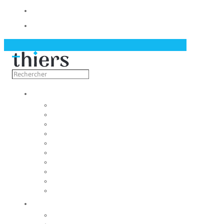
Contact
Actualités
Découvrir
Capitale de la coutellerie
Musée de la coutellerie
Cité des couteliers
Centre d’art contemporain
Coutellia
La Vallée des Rouets
Notre patrimoine
Fondation du patrimoine
Maison du tourisme
Jumelage
Vivre
Etat-Civil