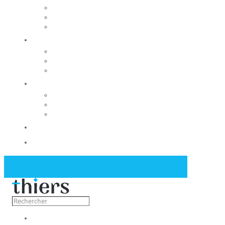
Rechercher un local
Nos commerces
Wiker
Construire
Urbanisme
Nos grands projets
Régie des eaux
La Mairie
Les conseils municipaux
Les élus
Recrutement
Contact
Actualités
Découvrir