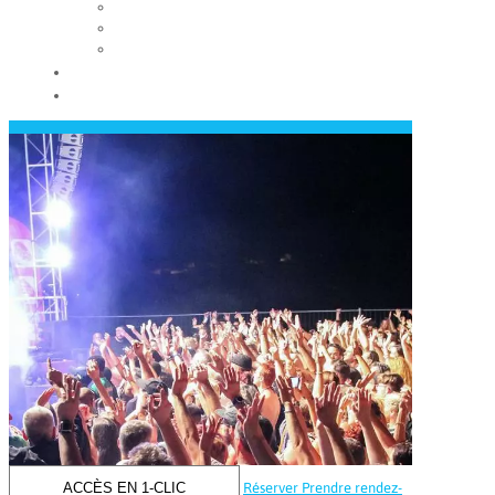
Les conseils municipaux
Les élus
Recrutement
Contact
Actualités
ACCÈS EN 1-CLIC
Réserver
Prendre rendez-