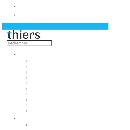
Contact
Actualités
Découvrir
Capitale de la coutellerie
Musée de la coutellerie
Cité des couteliers
Centre d’art contemporain
Coutellia
La Vallée des Rouets
Notre patrimoine
Fondation du patrimoine
Maison du tourisme
Jumelage
Vivre
Etat-Civil