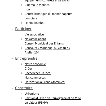
Equipements culturels et de loisirs
Cinéma le Monaco
Iloa
Centre historique du monde sapeurs-
pompiers
Le Moulin Bleu
Participer
Vie associative
Nos associations
Conseil Municipal des Enfants
Concours « Marianne, où vas-tu ? »
Atelier 104
Entreprendre
Notre économie
Créer
Rechercher un local
Nos commerces
Dérogation au repos dominical
Construire
Urbanisme
Révision du Plan de Sauvegarde et de Mise
en Valeur (PSMV)