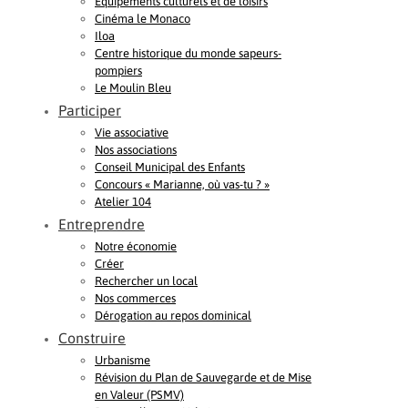
Equipements culturels et de loisirs
Cinéma le Monaco
Iloa
Centre historique du monde sapeurs-
pompiers
Le Moulin Bleu
Participer
Vie associative
Nos associations
Conseil Municipal des Enfants
Concours « Marianne, où vas-tu ? »
Atelier 104
Entreprendre
Notre économie
Créer
Rechercher un local
Nos commerces
Dérogation au repos dominical
Construire
Urbanisme
Révision du Plan de Sauvegarde et de Mise
en Valeur (PSMV)