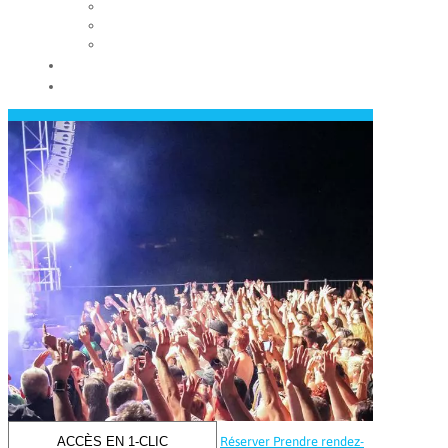
Les conseils municipaux
Les élus
Recrutement
Contact
Actualités
ACCÈS EN 1-CLIC
Réserver
Prendre rendez-