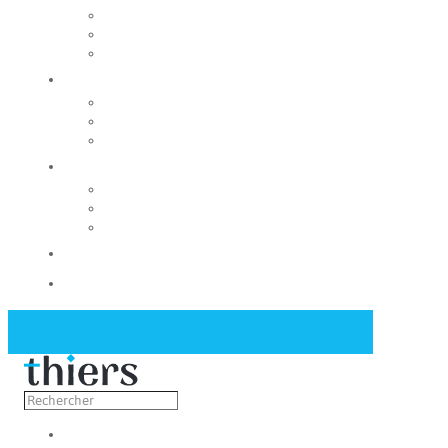
Rechercher un local
Nos commerces
Wiker
Construire
Urbanisme
Nos grands projets
Régie des eaux
La Mairie
Les conseils municipaux
Les élus
Recrutement
Contact
Actualités
Découvrir