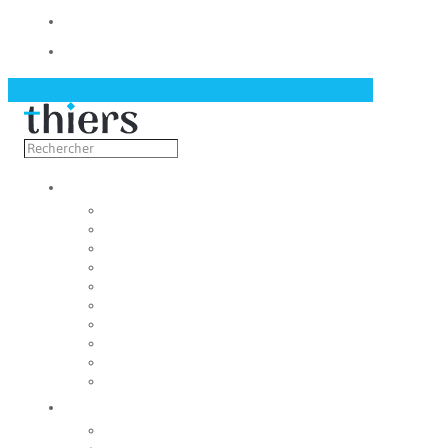
Contact
Actualités
Découvrir
Capitale de la coutellerie
Musée de la coutellerie
Cité des couteliers
Centre d’art contemporain
Coutellia
La Vallée des Rouets
Notre patrimoine
Fondation du patrimoine
Maison du tourisme
Jumelage
Vivre
Etat-Civil