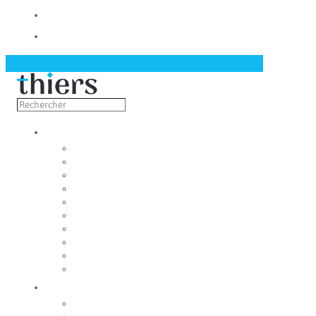
Contact
Actualités
Découvrir
Capitale de la coutellerie
Musée de la coutellerie
Cité des couteliers
Centre d’art contemporain
Coutellia
La Vallée des Rouets
Notre patrimoine
Fondation du patrimoine
Maison du tourisme
Jumelage
Vivre
Etat-Civil