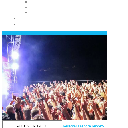
Les conseils municipaux
Les élus
Recrutement
Contact
Actualités
ACCÈS EN 1-CLIC
Réserver
Prendre rendez-