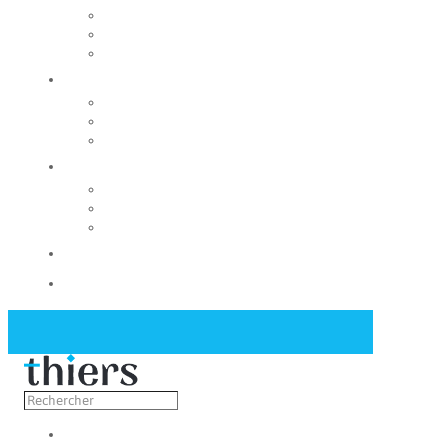
Rechercher un local
Nos commerces
Wiker
Construire
Urbanisme
Nos grands projets
Régie des eaux
La Mairie
Les conseils municipaux
Les élus
Recrutement
Contact
Actualités
Découvrir