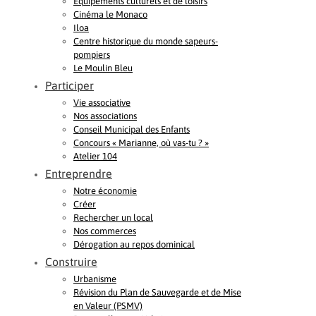
Equipements culturels et de loisirs
Cinéma le Monaco
Iloa
Centre historique du monde sapeurs-
pompiers
Le Moulin Bleu
Participer
Vie associative
Nos associations
Conseil Municipal des Enfants
Concours « Marianne, où vas-tu ? »
Atelier 104
Entreprendre
Notre économie
Créer
Rechercher un local
Nos commerces
Dérogation au repos dominical
Construire
Urbanisme
Révision du Plan de Sauvegarde et de Mise
en Valeur (PSMV)