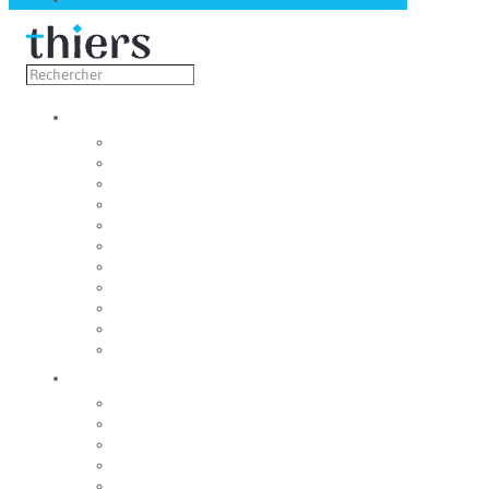
Découvrir
Capitale de la coutellerie
Musée de la coutellerie
Cité des couteliers
Centre d’art contemporain
Coutellia
La Vallée des Rouets
Notre patrimoine
Maison du tourisme
Fondation du patrimoine
Sourires et regards thiernois
Jumelage
Vivre
Etat-Civil
CCAS
Mobilité
Espace France Services
Gestion des déchets