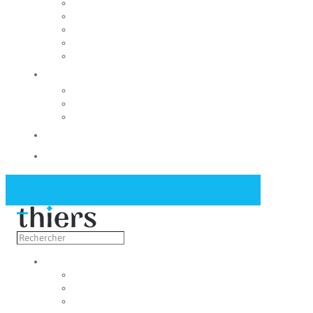
Rendre la ville accessible à tous
Régie des eaux
Adil du Puy-de-Dôme
Enquête publique
Fondation du patrimoine
La Mairie
Les conseils municipaux
Les élus
Recrutement
Contact
Actualités
Découvrir
Capitale de la coutellerie
Musée de la coutellerie
Cité des couteliers