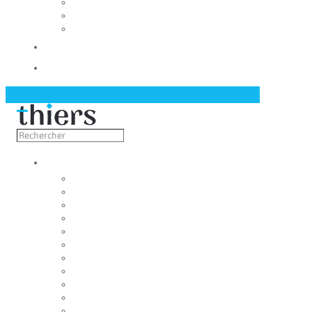
Les conseils municipaux
Les élus
Recrutement
Contact
Actualités
Découvrir
Capitale de la coutellerie
Musée de la coutellerie
Cité des couteliers
Centre d’art contemporain
Coutellia
La Vallée des Rouets
Notre patrimoine
Maison du tourisme
Fondation du patrimoine
Sourires et regards thiernois
Jumelage