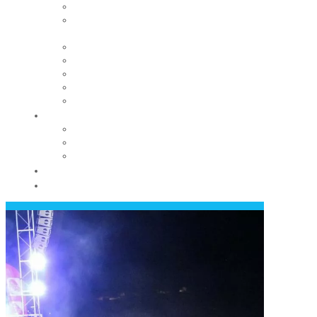
Habitat
Vous êtes propriétaire et vous louez votre
logement ?
Rendre la ville accessible à tous
Régie des eaux
Adil du Puy-de-Dôme
Enquête publique
Fondation du patrimoine
La Mairie
Les conseils municipaux
Les élus
Recrutement
Contact
Actualités