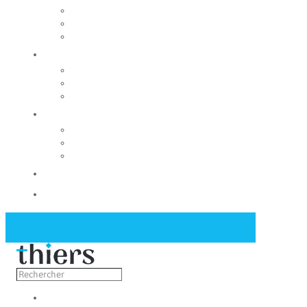
Rechercher un local
Nos commerces
Wiker
Construire
Urbanisme
Nos grands projets
Régie des eaux
La Mairie
Les conseils municipaux
Les élus
Recrutement
Contact
Actualités
Découvrir