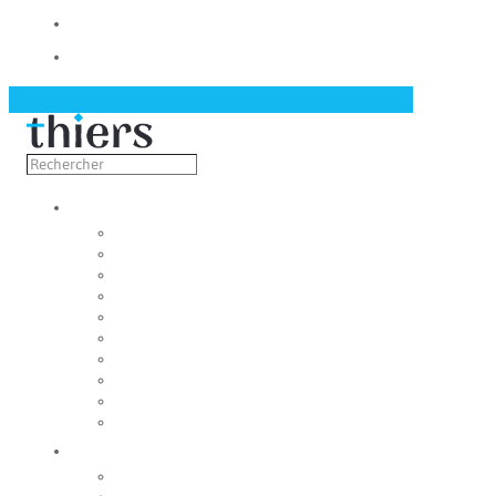
Contact
Actualités
Découvrir
Capitale de la coutellerie
Musée de la coutellerie
Cité des couteliers
Centre d’art contemporain
Coutellia
La Vallée des Rouets
Notre patrimoine
Fondation du patrimoine
Maison du tourisme
Jumelage
Vivre
Etat-Civil