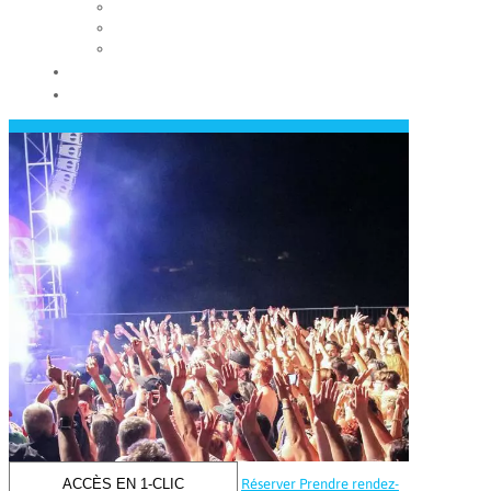
Les conseils municipaux
Les élus
Recrutement
Contact
Actualités
ACCÈS EN 1-CLIC
Réserver
Prendre rendez-