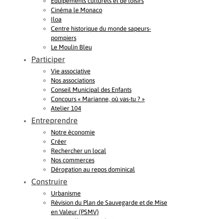
Equipements culturels et de loisirs
Cinéma le Monaco
Iloa
Centre historique du monde sapeurs-
pompiers
Le Moulin Bleu
Participer
Vie associative
Nos associations
Conseil Municipal des Enfants
Concours « Marianne, où vas-tu ? »
Atelier 104
Entreprendre
Notre économie
Créer
Rechercher un local
Nos commerces
Dérogation au repos dominical
Construire
Urbanisme
Révision du Plan de Sauvegarde et de Mise
en Valeur (PSMV)