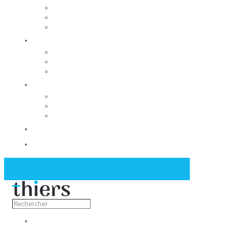
Rechercher un local
Nos commerces
Wiker
Construire
Urbanisme
Nos grands projets
Régie des eaux
La Mairie
Les conseils municipaux
Les élus
Recrutement
Contact
Actualités
Découvrir