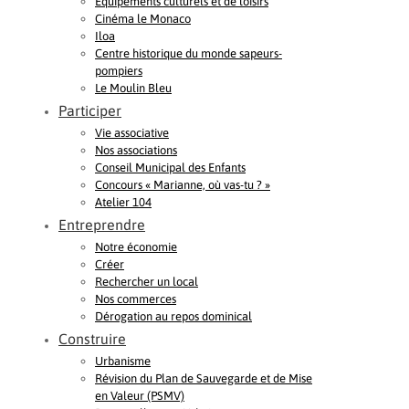
Equipements culturels et de loisirs
Cinéma le Monaco
Iloa
Centre historique du monde sapeurs-
pompiers
Le Moulin Bleu
Participer
Vie associative
Nos associations
Conseil Municipal des Enfants
Concours « Marianne, où vas-tu ? »
Atelier 104
Entreprendre
Notre économie
Créer
Rechercher un local
Nos commerces
Dérogation au repos dominical
Construire
Urbanisme
Révision du Plan de Sauvegarde et de Mise
en Valeur (PSMV)