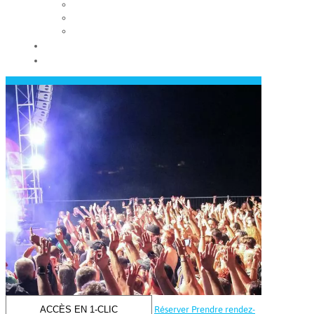
Les conseils municipaux
Les élus
Recrutement
Contact
Actualités
ACCÈS EN 1-CLIC
Réserver
Prendre rendez-