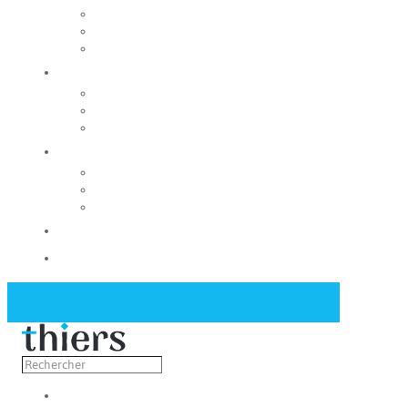
Rechercher un local
Nos commerces
Wiker
Construire
Urbanisme
Nos grands projets
Régie des eaux
La Mairie
Les conseils municipaux
Les élus
Recrutement
Contact
Actualités
Découvrir