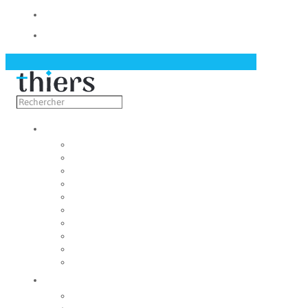
Contact
Actualités
Découvrir
Capitale de la coutellerie
Musée de la coutellerie
Cité des couteliers
Centre d’art contemporain
Coutellia
La Vallée des Rouets
Notre patrimoine
Fondation du patrimoine
Maison du tourisme
Jumelage
Vivre
Etat-Civil