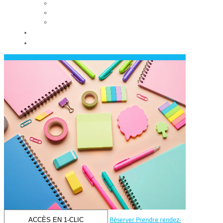
Les conseils municipaux
Les élus
Recrutement
Contact
Actualités
ACCÈS EN 1-CLIC
Réserver
Prendre rendez-