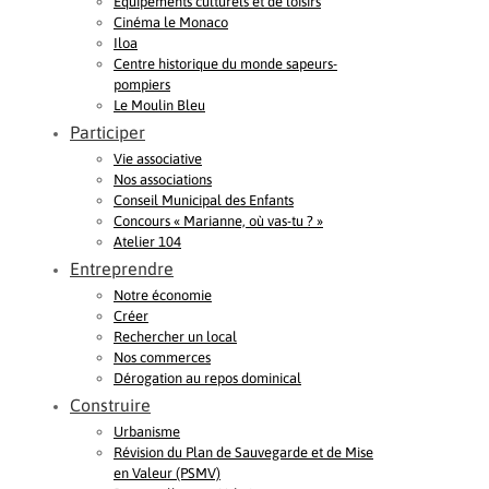
Equipements culturels et de loisirs
Cinéma le Monaco
Iloa
Centre historique du monde sapeurs-
pompiers
Le Moulin Bleu
Participer
Vie associative
Nos associations
Conseil Municipal des Enfants
Concours « Marianne, où vas-tu ? »
Atelier 104
Entreprendre
Notre économie
Créer
Rechercher un local
Nos commerces
Dérogation au repos dominical
Construire
Urbanisme
Révision du Plan de Sauvegarde et de Mise
en Valeur (PSMV)