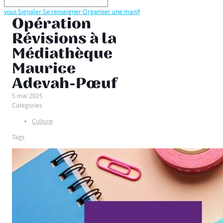
vous
Signaler
Se renseigner
Organiser une manif
Opération
Révisions à la
Médiathèque
Maurice
Adevah-Pœuf
5 mai 2025
Categories
Culture
Tags