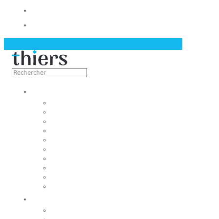
Contact
Actualités
Découvrir
Capitale de la coutellerie
Musée de la coutellerie
Cité des couteliers
Centre d’art contemporain
Coutellia
La Vallée des Rouets
Notre patrimoine
Fondation du patrimoine
Maison du tourisme
Jumelage
Vivre
Etat-Civil