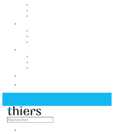
Rechercher un local
Nos commerces
Wiker
Construire
Urbanisme
Nos grands projets
Régie des eaux
La Mairie
Les conseils municipaux
Les élus
Recrutement
Contact
Actualités
Découvrir