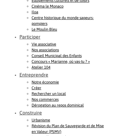
Equipements culturels et de loisirs
Cinéma le Monaco
Iloa
Centre historique du monde sapeurs-
pompiers
Le Moulin Bleu
Participer
Vie associative
Nos associations
Conseil Municipal des Enfants
Concours « Marianne, où vas-tu ? »
Atelier 104
Entreprendre
Notre économie
Créer
Rechercher un local
Nos commerces
Dérogation au repos dominical
Construire
Urbanisme
Révision du Plan de Sauvegarde et de Mise
en Valeur (PSMV)