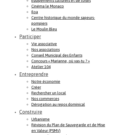
Equipements culturels et de loisirs
Cinéma le Monaco
Iloa
Centre historique du monde sapeurs-
pompiers
Le Moulin Bleu
Participer
Vie associative
Nos associations
Conseil Municipal des Enfants
Concours « Marianne, où vas-tu ? »
Atelier 104
Entreprendre
Notre économie
Créer
Rechercher un local
Nos commerces
Dérogation au repos dominical
Construire
Urbanisme
Révision du Plan de Sauvegarde et de Mise
en Valeur (PSMV)