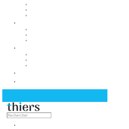
Rechercher un local
Nos commerces
Wiker
Construire
Urbanisme
Nos grands projets
Régie des eaux
La Mairie
Les conseils municipaux
Les élus
Recrutement
Contact
Actualités
Découvrir