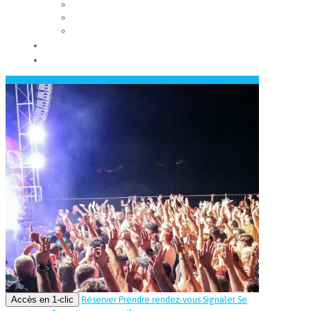
Les conseils municipaux
Les élus
Recrutement
Contact
Actualités
Accès en 1-clic
Réserver
Prendre rendez-vous
Signaler
Se