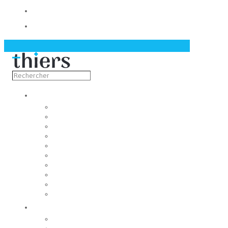
Contact
Actualités
Découvrir
Capitale de la coutellerie
Musée de la coutellerie
Cité des couteliers
Centre d’art contemporain
Coutellia
La Vallée des Rouets
Notre patrimoine
Fondation du patrimoine
Maison du tourisme
Jumelage
Vivre
Etat-Civil