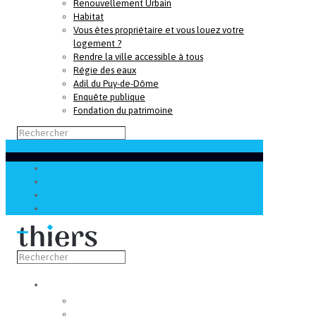
Renouvellement Urbain
Habitat
Vous êtes propriétaire et vous louez votre
logement ?
Rendre la ville accessible à tous
Régie des eaux
Adil du Puy-de-Dôme
Enquête publique
Fondation du patrimoine
Découvrir
Capitale de la coutellerie
Musée de la coutellerie