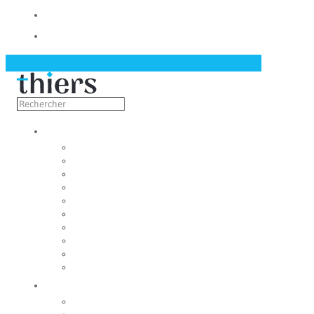
Contact
Actualités
Découvrir
Capitale de la coutellerie
Musée de la coutellerie
Cité des couteliers
Centre d’art contemporain
Coutellia
La Vallée des Rouets
Notre patrimoine
Fondation du patrimoine
Maison du tourisme
Jumelage
Vivre
Etat-Civil