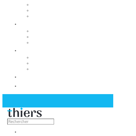
Rechercher un local
Nos commerces
Wiker
Construire
Urbanisme
Nos grands projets
Régie des eaux
La Mairie
Les conseils municipaux
Les élus
Recrutement
Contact
Actualités
Découvrir