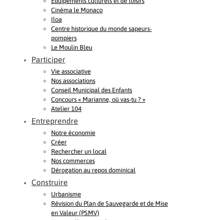
Equipements culturels et de loisirs
Cinéma le Monaco
Iloa
Centre historique du monde sapeurs-
pompiers
Le Moulin Bleu
Participer
Vie associative
Nos associations
Conseil Municipal des Enfants
Concours « Marianne, où vas-tu ? »
Atelier 104
Entreprendre
Notre économie
Créer
Rechercher un local
Nos commerces
Dérogation au repos dominical
Construire
Urbanisme
Révision du Plan de Sauvegarde et de Mise
en Valeur (PSMV)