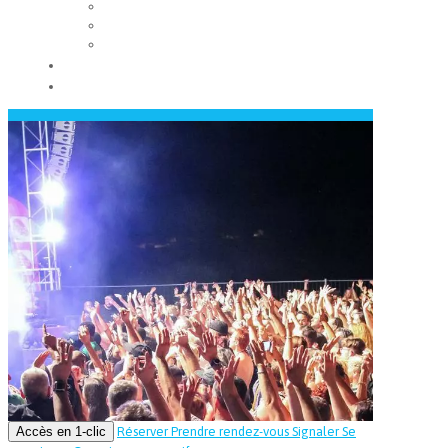
Les conseils municipaux
Les élus
Recrutement
Contact
Actualités
Accès en 1-clic
Réserver
Prendre rendez-vous
Signaler
Se