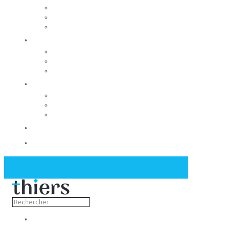
Rechercher un local
Nos commerces
Wiker
Construire
Urbanisme
Nos grands projets
Régie des eaux
La Mairie
Les conseils municipaux
Les élus
Recrutement
Contact
Actualités
Découvrir