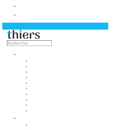
Contact
Actualités
Découvrir
Capitale de la coutellerie
Musée de la coutellerie
Cité des couteliers
Centre d’art contemporain
Coutellia
La Vallée des Rouets
Notre patrimoine
Fondation du patrimoine
Maison du tourisme
Jumelage
Vivre
Etat-Civil