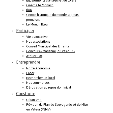
Equipements culturels et de loisirs
Cinéma le Monaco
Iloa
Centre historique du monde sapeurs-
pompiers
Le Moulin Bleu
Participer
Vie associative
Nos associations
Conseil Municipal des Enfants
Concours « Marianne, où vas-tu ? »
Atelier 104
Entreprendre
Notre économie
Créer
Rechercher un local
Nos commerces
Dérogation au repos dominical
Construire
Urbanisme
Révision du Plan de Sauvegarde et de Mise
en Valeur (PSMV)