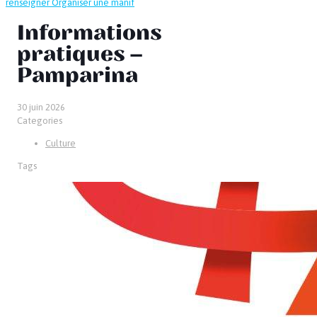
renseigner
Organiser une manif
Informations
pratiques –
Pamparina
30 juin 2026
Categories
Culture
Tags