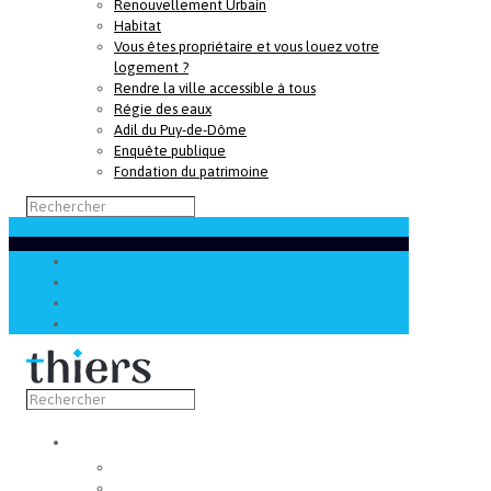
Renouvellement Urbain
Habitat
Vous êtes propriétaire et vous louez votre
logement ?
Rendre la ville accessible à tous
Régie des eaux
Adil du Puy-de-Dôme
Enquête publique
Fondation du patrimoine
Découvrir
Capitale de la coutellerie
Musée de la coutellerie