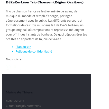
DéZaKorLéon Trio Chanson (Région Occitane)
Trio de chanson française festive, mêlée de swing, de
musique du monde et rempli d’énergie, partagée
généreusement avec le public. Les différents parcours et
formations de ces trois musiciens fait de DéZaKorLéon, un
groupe original, où compositions et reprises se mélangent
pour offrir des instants de bonheur. De quoi dépoussiérer les
oreilles en apportant de la joie de vivre !
Plan du site
Politique de confidentialité
Nous suivre
Mairie de Thiers
Hôtel de ville
1, rue François Mitterrand