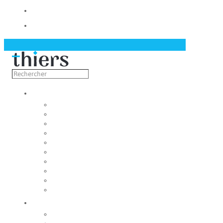
Contact
Actualités
Découvrir
Capitale de la coutellerie
Musée de la coutellerie
Cité des couteliers
Centre d’art contemporain
Coutellia
La Vallée des Rouets
Notre patrimoine
Fondation du patrimoine
Maison du tourisme
Jumelage
Vivre
Etat-Civil