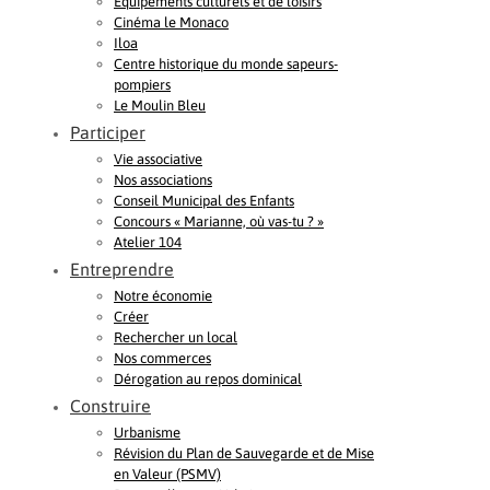
Equipements culturels et de loisirs
Cinéma le Monaco
Iloa
Centre historique du monde sapeurs-
pompiers
Le Moulin Bleu
Participer
Vie associative
Nos associations
Conseil Municipal des Enfants
Concours « Marianne, où vas-tu ? »
Atelier 104
Entreprendre
Notre économie
Créer
Rechercher un local
Nos commerces
Dérogation au repos dominical
Construire
Urbanisme
Révision du Plan de Sauvegarde et de Mise
en Valeur (PSMV)