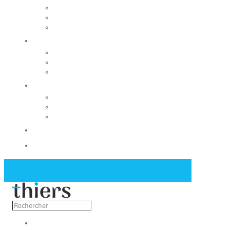
Rechercher un local
Nos commerces
Wiker
Construire
Urbanisme
Nos grands projets
Régie des eaux
La Mairie
Les conseils municipaux
Les élus
Recrutement
Contact
Actualités
Découvrir