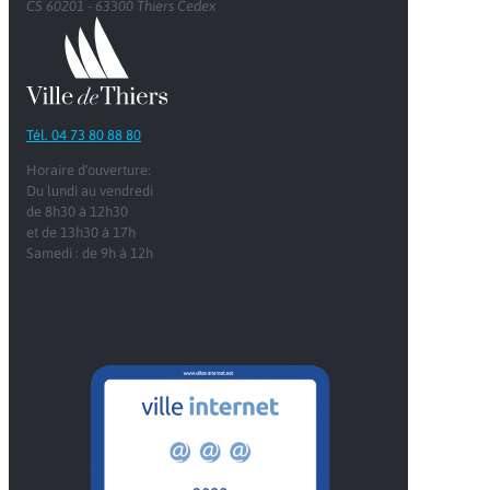
CS 60201 - 63300 Thiers Cedex
Tél. 04 73 80 88 80
Horaire d'ouverture:
Du lundi au vendredi
de 8h30 à 12h30
et de 13h30 à 17h
Samedi : de 9h à 12h