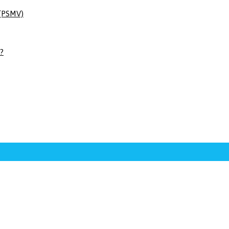
 (PSMV)
 ?