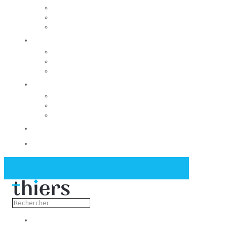
Rechercher un local
Nos commerces
Wiker
Construire
Urbanisme
Nos grands projets
Régie des eaux
La Mairie
Les conseils municipaux
Les élus
Recrutement
Contact
Actualités
Découvrir