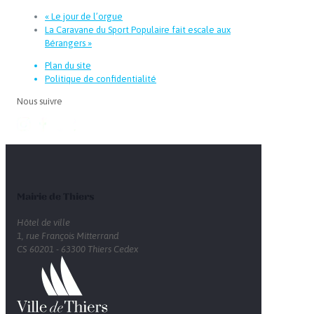
«
Le jour de l’orgue
La Caravane du Sport Populaire fait escale aux
Bérangers
»
Plan du site
Politique de confidentialité
Nous suivre
Mairie de Thiers
Hôtel de ville
1, rue François Mitterrand
CS 60201 - 63300 Thiers Cedex