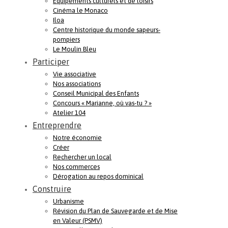
Equipements culturels et de loisirs
Cinéma le Monaco
Iloa
Centre historique du monde sapeurs-
pompiers
Le Moulin Bleu
Participer
Vie associative
Nos associations
Conseil Municipal des Enfants
Concours « Marianne, où vas-tu ? »
Atelier 104
Entreprendre
Notre économie
Créer
Rechercher un local
Nos commerces
Dérogation au repos dominical
Construire
Urbanisme
Révision du Plan de Sauvegarde et de Mise
en Valeur (PSMV)