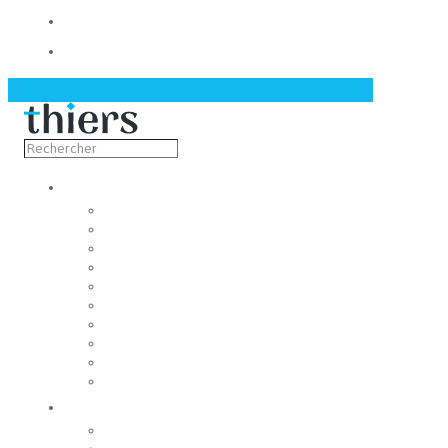
Contact
Actualités
Découvrir
Capitale de la coutellerie
Musée de la coutellerie
Cité des couteliers
Centre d’art contemporain
Coutellia
La Vallée des Rouets
Notre patrimoine
Fondation du patrimoine
Maison du tourisme
Jumelage
Vivre
Etat-Civil