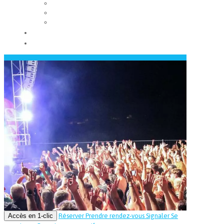
Les conseils municipaux
Les élus
Recrutement
Contact
Actualités
Accès en 1-clic
Réserver
Prendre rendez-vous
Signaler
Se