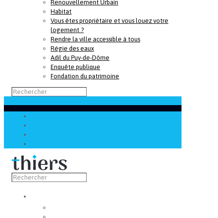
Renouvellement Urbain
Habitat
Vous êtes propriétaire et vous louez votre
logement ?
Rendre la ville accessible à tous
Régie des eaux
Adil du Puy-de-Dôme
Enquête publique
Fondation du patrimoine
Découvrir
Capitale de la coutellerie
Musée de la coutellerie