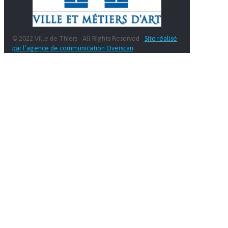
© 2022 Ville de Thiers - All Rights Reserved -
Site réalisé
par l’agence de communication Overscan