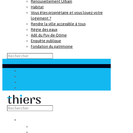
Renouvellement Urbain
Habitat
Vous êtes propriétaire et vous louez votre
logement ?
Rendre la ville accessible à tous
Régie des eaux
Adil du Puy-de-Dôme
Enquête publique
Fondation du patrimoine
Découvrir
Capitale de la coutellerie
Musée de la coutellerie