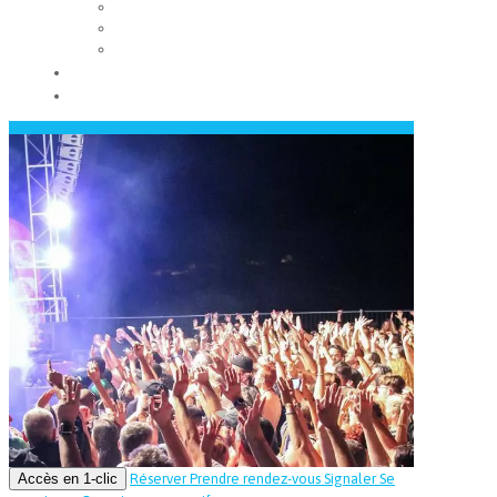
Les conseils municipaux
Les élus
Recrutement
Contact
Actualités
Accès en 1-clic
Réserver
Prendre rendez-vous
Signaler
Se