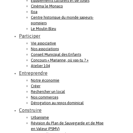
Equipements culturels et de loisirs
Cinéma le Monaco
Iloa
Centre historique du monde sapeurs-
pompiers
Le Moulin Bleu
Participer
Vie associative
Nos associations
Conseil Municipal des Enfants
Concours « Marianne, où vas-tu ? »
Atelier 104
Entreprendre
Notre économie
Créer
Rechercher un local
Nos commerces
Dérogation au repos dominical
Construire
Urbanisme
Révision du Plan de Sauvegarde et de Mise
en Valeur (PSMV)