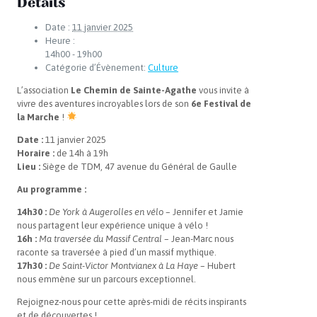
Détails
Date :
11 janvier 2025
Heure :
14h00 - 19h00
Catégorie d’Évènement:
Culture
L’association
Le Chemin de Sainte-Agathe
vous invite à
vivre des aventures incroyables lors de son
6e Festival de
la Marche
!
Date :
11 janvier 2025
Horaire :
de 14h à 19h
Lieu :
Siège de TDM, 47 avenue du Général de Gaulle
Au programme :
14h30 :
De York à Augerolles en vélo
– Jennifer et Jamie
nous partagent leur expérience unique à vélo !
16h :
Ma traversée du Massif Central
– Jean-Marc nous
raconte sa traversée à pied d’un massif mythique.
17h30 :
De Saint-Victor Montvianex à La Haye
– Hubert
nous emmène sur un parcours exceptionnel.
Rejoignez-nous pour cette après-midi de récits inspirants
et de découvertes !