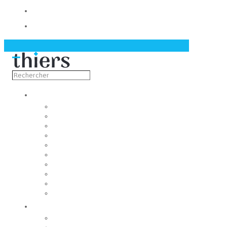
Contact
Actualités
Découvrir
Capitale de la coutellerie
Musée de la coutellerie
Cité des couteliers
Centre d’art contemporain
Coutellia
La Vallée des Rouets
Notre patrimoine
Fondation du patrimoine
Maison du tourisme
Jumelage
Vivre
Etat-Civil