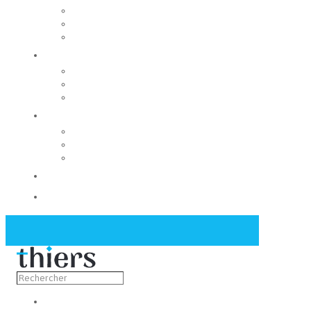
Rechercher un local
Nos commerces
Wiker
Construire
Urbanisme
Nos grands projets
Régie des eaux
La Mairie
Les conseils municipaux
Les élus
Recrutement
Contact
Actualités
Découvrir