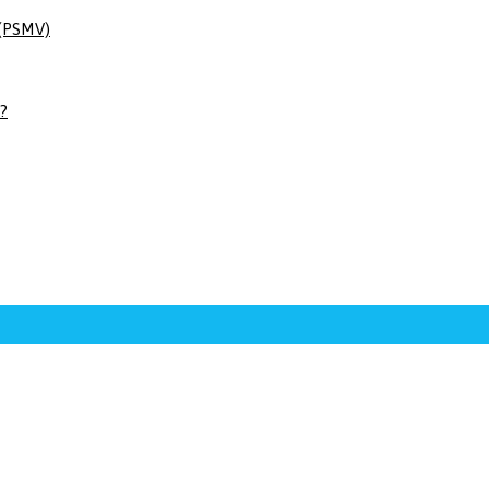
 (PSMV)
 ?