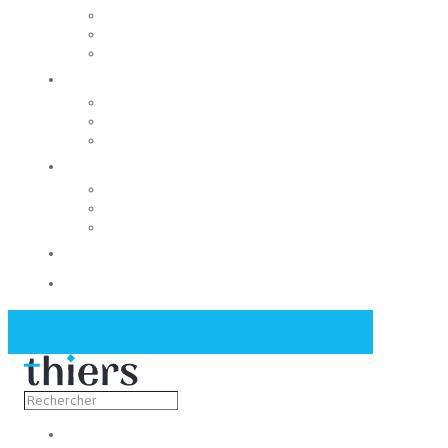
Rechercher un local
Nos commerces
Wiker
Construire
Urbanisme
Nos grands projets
Régie des eaux
La Mairie
Les conseils municipaux
Les élus
Recrutement
Contact
Actualités
Découvrir