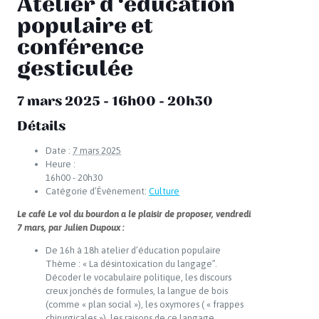
Atelier d ‘éducation
populaire et
conférence
gesticulée
7 mars 2025 - 16h00
-
20h30
Détails
Date :
7 mars 2025
Heure :
16h00 - 20h30
Catégorie d’Évènement:
Culture
Le café Le vol du bourdon a le plaisir de proposer, vendredi
7 mars, par Julien Dupoux :
De 16h à 18h atelier d’éducation populaire
Thème : « La désintoxication du langage”.
Décoder le vocabulaire politique, les discours
creux jonchés de formules, la langue de bois
(comme « plan social »), les oxymores ( « frappes
chirurgicales »), les raisons de ce langage.