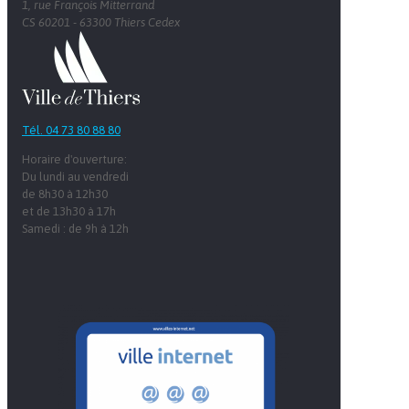
1, rue François Mitterrand
CS 60201 - 63300 Thiers Cedex
Tél. 04 73 80 88 80
Horaire d'ouverture:
Du lundi au vendredi
de 8h30 à 12h30
et de 13h30 à 17h
Samedi : de 9h à 12h