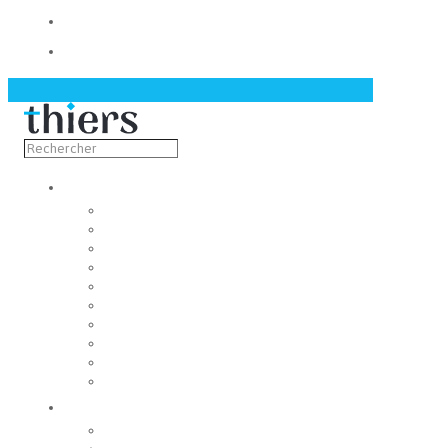
Contact
Actualités
Découvrir
Capitale de la coutellerie
Musée de la coutellerie
Cité des couteliers
Centre d’art contemporain
Coutellia
La Vallée des Rouets
Notre patrimoine
Fondation du patrimoine
Maison du tourisme
Jumelage
Vivre
Etat-Civil