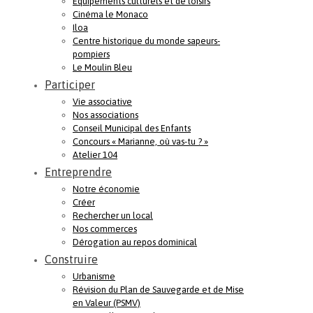
Equipements culturels et de loisirs
Cinéma le Monaco
Iloa
Centre historique du monde sapeurs-
pompiers
Le Moulin Bleu
Participer
Vie associative
Nos associations
Conseil Municipal des Enfants
Concours « Marianne, où vas-tu ? »
Atelier 104
Entreprendre
Notre économie
Créer
Rechercher un local
Nos commerces
Dérogation au repos dominical
Construire
Urbanisme
Révision du Plan de Sauvegarde et de Mise
en Valeur (PSMV)