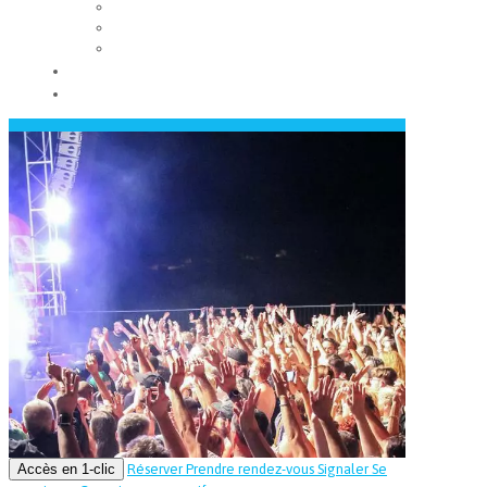
Les conseils municipaux
Les élus
Recrutement
Contact
Actualités
Accès en 1-clic
Réserver
Prendre rendez-vous
Signaler
Se