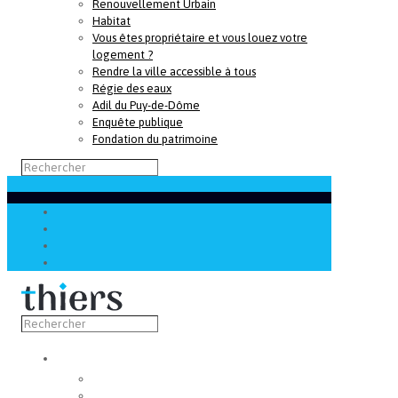
Renouvellement Urbain
Habitat
Vous êtes propriétaire et vous louez votre
logement ?
Rendre la ville accessible à tous
Régie des eaux
Adil du Puy-de-Dôme
Enquête publique
Fondation du patrimoine
Découvrir
Capitale de la coutellerie
Musée de la coutellerie