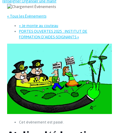
renseigner
Organiser une manif
« Tous les Évènements
«
Je monte au couteau
PORTES OUVERTES 2025 : INSTITUT DE
FORMATION D’AIDES-SOIGNANTS
»
Cet évènement est passé.