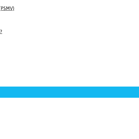
 (PSMV)
 ?