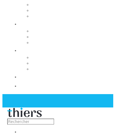
Rechercher un local
Nos commerces
Wiker
Construire
Urbanisme
Nos grands projets
Régie des eaux
La Mairie
Les conseils municipaux
Les élus
Recrutement
Contact
Actualités
Découvrir