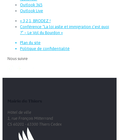
Outlook 365
Outlook Live
«
3,2,1, BRODEZ !
Conférence “La loi asile et immigration c’est quoi
?” – Le Vol du Bourdon
»
Plan du site
Politique de confidentialité
Nous suivre
Mairie de Thiers
Hôtel de ville
1, rue François Mitterrand
CS 60201 - 63300 Thiers Cedex