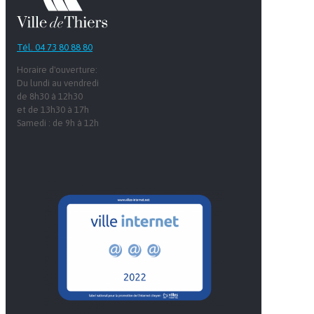
Tél. 04 73 80 88 80
Horaire d'ouverture:
Du lundi au vendredi
de 8h30 à 12h30
et de 13h30 à 17h
Samedi : de 9h à 12h