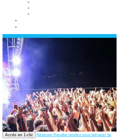
Les conseils municipaux
Les élus
Recrutement
Contact
Actualités
Accès en 1-clic
Réserver
Prendre rendez-vous
Signaler
Se