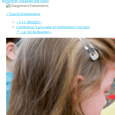
renseigner
Organiser une manif
« Tous les Évènements
«
3,2,1, BRODEZ !
Conférence “La loi asile et immigration c’est quoi
?” – Le Vol du Bourdon
»