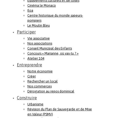
Equipements culturels et de loisirs
Cinéma le Monaco
Iloa
Centre historique du monde sapeurs-
pompiers
Le Moulin Bleu
Participer
Vie associative
Nos associations
Conseil Municipal des Enfants
Concours « Marianne, où vas-tu ? »
Atelier 104
Entreprendre
Notre économie
Créer
Rechercher un local
Nos commerces
Dérogation au repos dominical
Construire
Urbanisme
Révision du Plan de Sauvegarde et de Mise
en Valeur (PSMV)