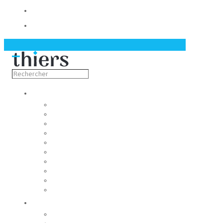
Contact
Actualités
Découvrir
Capitale de la coutellerie
Musée de la coutellerie
Cité des couteliers
Centre d’art contemporain
Coutellia
La Vallée des Rouets
Notre patrimoine
Fondation du patrimoine
Maison du tourisme
Jumelage
Vivre
Etat-Civil