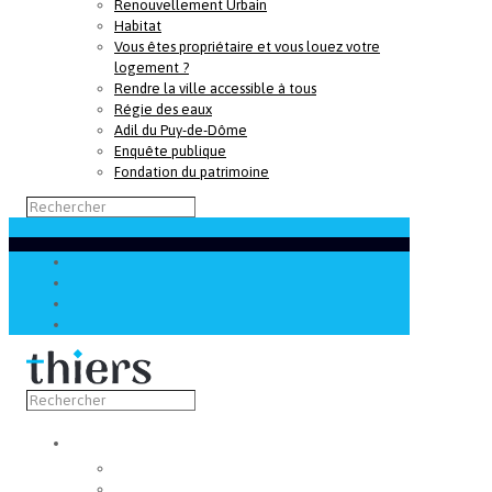
Renouvellement Urbain
Habitat
Vous êtes propriétaire et vous louez votre
logement ?
Rendre la ville accessible à tous
Régie des eaux
Adil du Puy-de-Dôme
Enquête publique
Fondation du patrimoine
Découvrir
Capitale de la coutellerie
Musée de la coutellerie