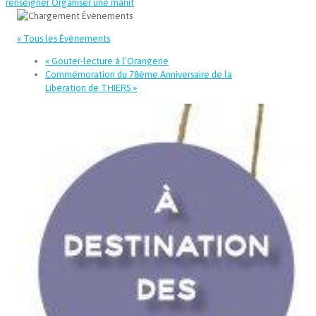
renseigner
Organiser une manif
« Tous les Évènements
«
Gouter-lecture à l’Orangerie
Commémoration du 78ème Anniversaire de la
Libération de THIERS
»