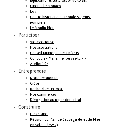
Equipements culturels et de loisirs
Cinéma le Monaco
Iloa
Centre historique du monde sapeurs-
pompiers
Le Moulin Bleu
Participer
Vie associative
Nos associations
Conseil Municipal des Enfants
Concours « Marianne, où vas-tu ? »
Atelier 104
Entreprendre
Notre économie
Créer
Rechercher un local
Nos commerces
Dérogation au repos dominical
Construire
Urbanisme
Révision du Plan de Sauvegarde et de Mise
en Valeur (PSMV)