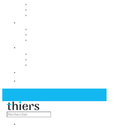
Rechercher un local
Nos commerces
Wiker
Construire
Urbanisme
Nos grands projets
Régie des eaux
La Mairie
Les conseils municipaux
Les élus
Recrutement
Contact
Actualités
Découvrir