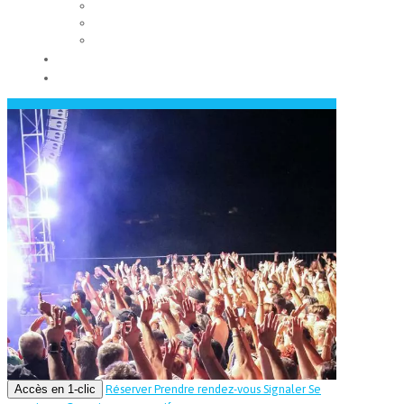
Les conseils municipaux
Les élus
Recrutement
Contact
Actualités
Accès en 1-clic
Réserver
Prendre rendez-vous
Signaler
Se