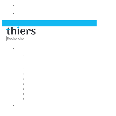
Contact
Actualités
Découvrir
Capitale de la coutellerie
Musée de la coutellerie
Cité des couteliers
Centre d’art contemporain
Coutellia
La Vallée des Rouets
Notre patrimoine
Fondation du patrimoine
Maison du tourisme
Jumelage
Vivre
Etat-Civil