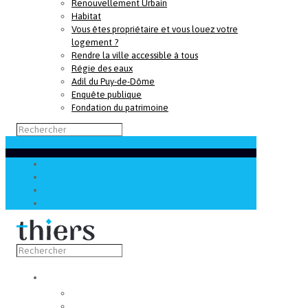
Renouvellement Urbain
Habitat
Vous êtes propriétaire et vous louez votre
logement ?
Rendre la ville accessible à tous
Régie des eaux
Adil du Puy-de-Dôme
Enquête publique
Fondation du patrimoine
Découvrir
Capitale de la coutellerie
Musée de la coutellerie