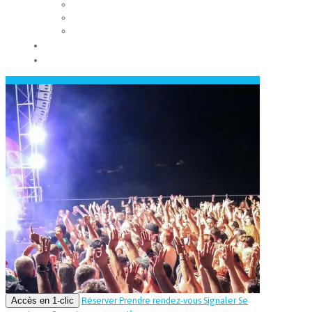
Les conseils municipaux
Les élus
Recrutement
Contact
Actualités
Accès en 1-clic
Réserver
Prendre rendez-vous
Signaler
Se