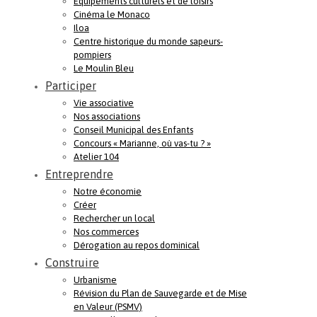
Equipements culturels et de loisirs
Cinéma le Monaco
Iloa
Centre historique du monde sapeurs-
pompiers
Le Moulin Bleu
Participer
Vie associative
Nos associations
Conseil Municipal des Enfants
Concours « Marianne, où vas-tu ? »
Atelier 104
Entreprendre
Notre économie
Créer
Rechercher un local
Nos commerces
Dérogation au repos dominical
Construire
Urbanisme
Révision du Plan de Sauvegarde et de Mise
en Valeur (PSMV)