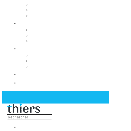
Rechercher un local
Nos commerces
Wiker
Construire
Urbanisme
Nos grands projets
Régie des eaux
La Mairie
Les conseils municipaux
Les élus
Recrutement
Contact
Actualités
Découvrir