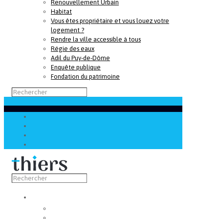
Renouvellement Urbain
Habitat
Vous êtes propriétaire et vous louez votre
logement ?
Rendre la ville accessible à tous
Régie des eaux
Adil du Puy-de-Dôme
Enquête publique
Fondation du patrimoine
Découvrir
Capitale de la coutellerie
Musée de la coutellerie