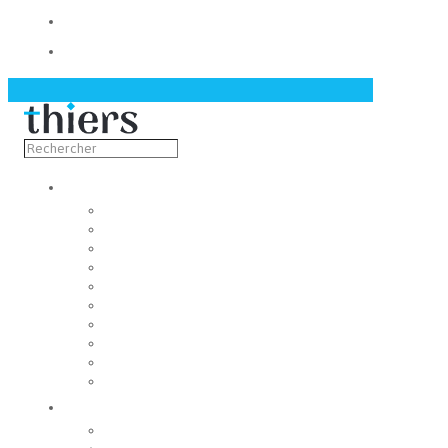
Contact
Actualités
Découvrir
Capitale de la coutellerie
Musée de la coutellerie
Cité des couteliers
Centre d’art contemporain
Coutellia
La Vallée des Rouets
Notre patrimoine
Fondation du patrimoine
Maison du tourisme
Jumelage
Vivre
Etat-Civil