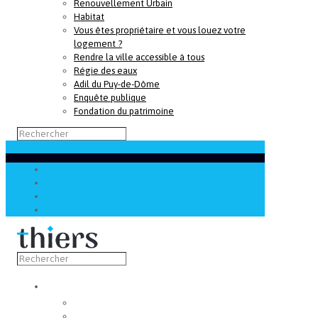
Renouvellement Urbain
Habitat
Vous êtes propriétaire et vous louez votre
logement ?
Rendre la ville accessible à tous
Régie des eaux
Adil du Puy-de-Dôme
Enquête publique
Fondation du patrimoine
Découvrir
Capitale de la coutellerie
Musée de la coutellerie