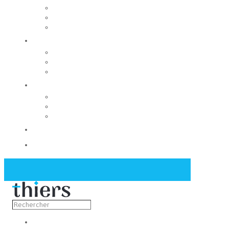
Rechercher un local
Nos commerces
Wiker
Construire
Urbanisme
Nos grands projets
Régie des eaux
La Mairie
Les conseils municipaux
Les élus
Recrutement
Contact
Actualités
Découvrir