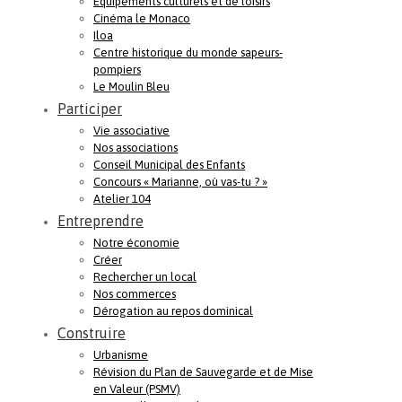
Equipements culturels et de loisirs
Cinéma le Monaco
Iloa
Centre historique du monde sapeurs-
pompiers
Le Moulin Bleu
Participer
Vie associative
Nos associations
Conseil Municipal des Enfants
Concours « Marianne, où vas-tu ? »
Atelier 104
Entreprendre
Notre économie
Créer
Rechercher un local
Nos commerces
Dérogation au repos dominical
Construire
Urbanisme
Révision du Plan de Sauvegarde et de Mise
en Valeur (PSMV)