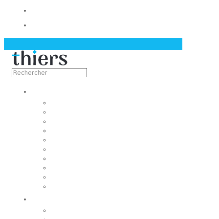
Contact
Actualités
Découvrir
Capitale de la coutellerie
Musée de la coutellerie
Cité des couteliers
Centre d’art contemporain
Coutellia
La Vallée des Rouets
Notre patrimoine
Fondation du patrimoine
Maison du tourisme
Jumelage
Vivre
Etat-Civil