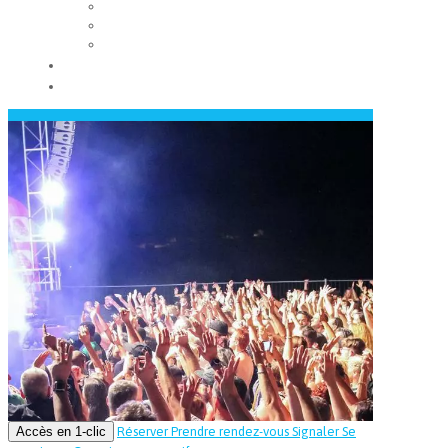
Les conseils municipaux
Les élus
Recrutement
Contact
Actualités
Accès en 1-clic
Réserver
Prendre rendez-vous
Signaler
Se