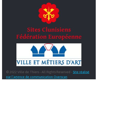
© 2022 Ville de Thiers - All Rights Reserved -
Site réalisé
par l’agence de communication Overscan