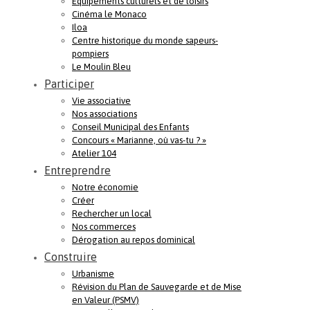
Equipements culturels et de loisirs
Cinéma le Monaco
Iloa
Centre historique du monde sapeurs-
pompiers
Le Moulin Bleu
Participer
Vie associative
Nos associations
Conseil Municipal des Enfants
Concours « Marianne, où vas-tu ? »
Atelier 104
Entreprendre
Notre économie
Créer
Rechercher un local
Nos commerces
Dérogation au repos dominical
Construire
Urbanisme
Révision du Plan de Sauvegarde et de Mise
en Valeur (PSMV)