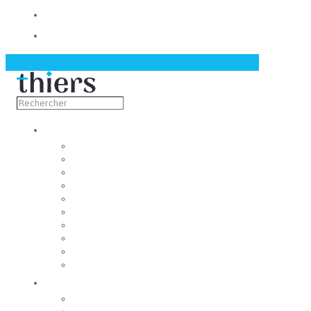
Contact
Actualités
Découvrir
Capitale de la coutellerie
Musée de la coutellerie
Cité des couteliers
Centre d’art contemporain
Coutellia
La Vallée des Rouets
Notre patrimoine
Fondation du patrimoine
Maison du tourisme
Jumelage
Vivre
Etat-Civil