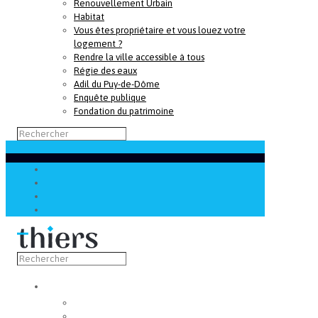
Renouvellement Urbain
Habitat
Vous êtes propriétaire et vous louez votre
logement ?
Rendre la ville accessible à tous
Régie des eaux
Adil du Puy-de-Dôme
Enquête publique
Fondation du patrimoine
Découvrir
Capitale de la coutellerie
Musée de la coutellerie