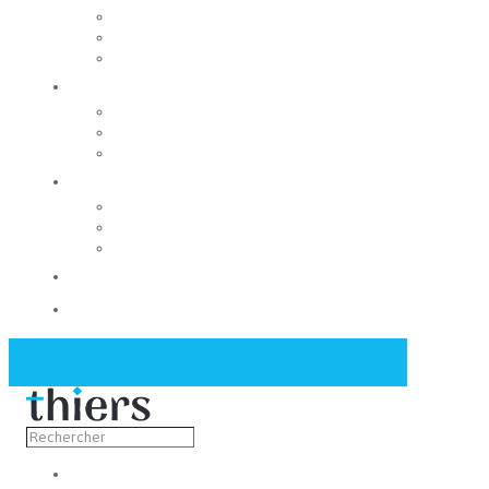
Rechercher un local
Nos commerces
Wiker
Construire
Urbanisme
Nos grands projets
Régie des eaux
La Mairie
Les conseils municipaux
Les élus
Recrutement
Contact
Actualités
Découvrir