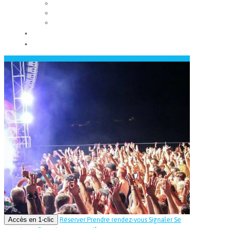
Les conseils municipaux
Les élus
Recrutement
Contact
Actualités
Accès en 1-clic
Réserver
Prendre rendez-vous
Signaler
Se