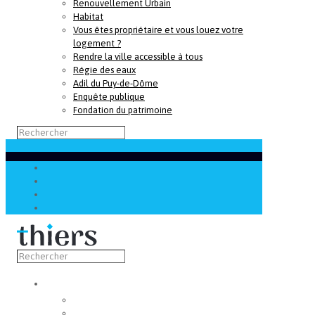
Renouvellement Urbain
Habitat
Vous êtes propriétaire et vous louez votre
logement ?
Rendre la ville accessible à tous
Régie des eaux
Adil du Puy-de-Dôme
Enquête publique
Fondation du patrimoine
Découvrir
Capitale de la coutellerie
Musée de la coutellerie