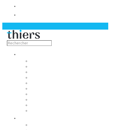
Contact
Actualités
Découvrir
Capitale de la coutellerie
Musée de la coutellerie
Cité des couteliers
Centre d’art contemporain
Coutellia
La Vallée des Rouets
Notre patrimoine
Fondation du patrimoine
Maison du tourisme
Jumelage
Vivre
Etat-Civil