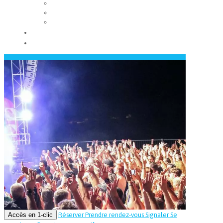
Les conseils municipaux
Les élus
Recrutement
Contact
Actualités
Accès en 1-clic
Réserver
Prendre rendez-vous
Signaler
Se