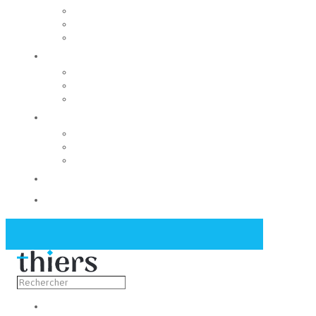
Rechercher un local
Nos commerces
Wiker
Construire
Urbanisme
Nos grands projets
Régie des eaux
La Mairie
Les conseils municipaux
Les élus
Recrutement
Contact
Actualités
Découvrir