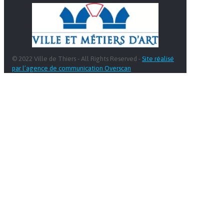
© 2022 Ville de Thiers - All Rights Reserved -
Site réalisé
par l’agence de communication Overscan