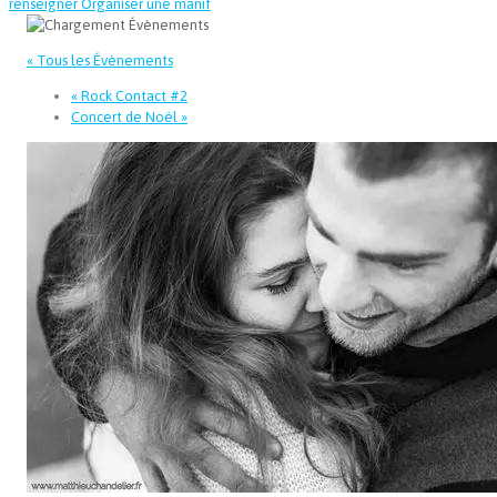
renseigner
Organiser une manif
« Tous les Évènements
«
Rock Contact #2
Concert de Noël
»