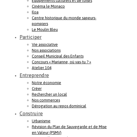
Equipements culturels et de loisirs
Cinéma le Monaco
Iloa
Centre historique du monde sapeurs-
pompiers
Le Moulin Bleu
Participer
Vie associative
Nos associations
Conseil Municipal des Enfants
Concours « Marianne, où vas-tu ? »
Atelier 104
Entreprendre
Notre économie
Créer
Rechercher un local
Nos commerces
Dérogation au repos dominical
Construire
Urbanisme
Révision du Plan de Sauvegarde et de Mise
en Valeur (PSMV)