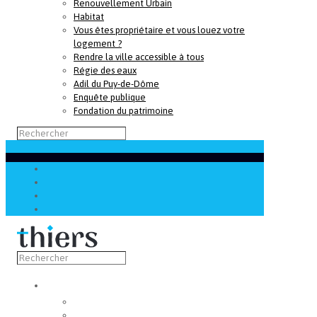
Renouvellement Urbain
Habitat
Vous êtes propriétaire et vous louez votre
logement ?
Rendre la ville accessible à tous
Régie des eaux
Adil du Puy-de-Dôme
Enquête publique
Fondation du patrimoine
Découvrir
Capitale de la coutellerie
Musée de la coutellerie