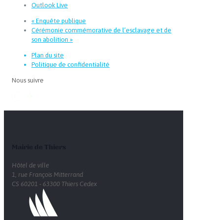
Outlook Live
«
Enquête publique
Cérémonie commémorative de l’esclavage et de
son abolition
»
Plan du site
Politique de confidentialité
Nous suivre
Mairie de Thiers
Hôtel de ville
1, rue François Mitterrand
CS 60201 - 63300 Thiers Cedex