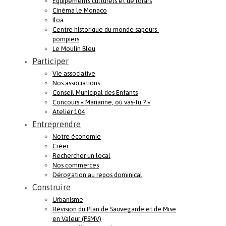
Equipements culturels et de loisirs
Cinéma le Monaco
Iloa
Centre historique du monde sapeurs-
pompiers
Le Moulin Bleu
Participer
Vie associative
Nos associations
Conseil Municipal des Enfants
Concours « Marianne, où vas-tu ? »
Atelier 104
Entreprendre
Notre économie
Créer
Rechercher un local
Nos commerces
Dérogation au repos dominical
Construire
Urbanisme
Révision du Plan de Sauvegarde et de Mise
en Valeur (PSMV)