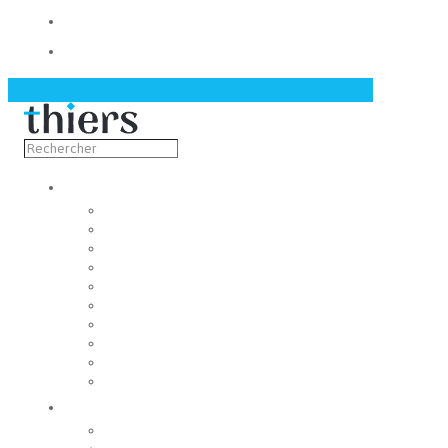
Contact
Actualités
Découvrir
Capitale de la coutellerie
Musée de la coutellerie
Cité des couteliers
Centre d’art contemporain
Coutellia
La Vallée des Rouets
Notre patrimoine
Fondation du patrimoine
Maison du tourisme
Jumelage
Vivre
Etat-Civil