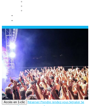
Les conseils municipaux
Les élus
Recrutement
Contact
Actualités
Accès en 1-clic
Réserver
Prendre rendez-vous
Signaler
Se