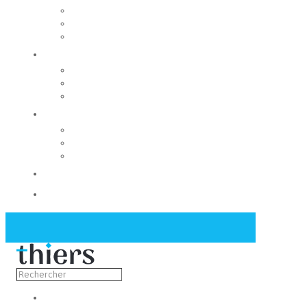
Rechercher un local
Nos commerces
Wiker
Construire
Urbanisme
Nos grands projets
Régie des eaux
La Mairie
Les conseils municipaux
Les élus
Recrutement
Contact
Actualités
Découvrir