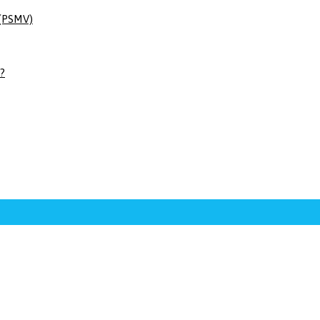
 (PSMV)
 ?