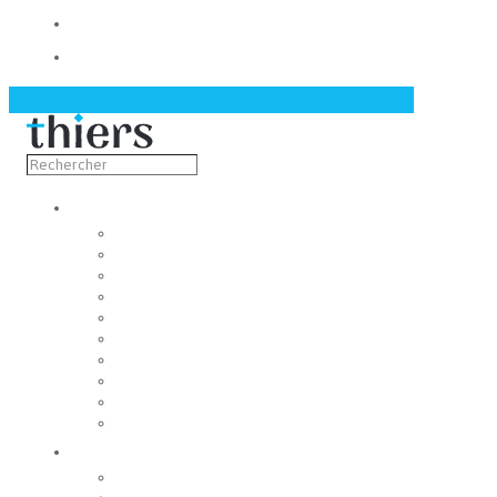
Contact
Actualités
Découvrir
Capitale de la coutellerie
Musée de la coutellerie
Cité des couteliers
Centre d’art contemporain
Coutellia
La Vallée des Rouets
Notre patrimoine
Fondation du patrimoine
Maison du tourisme
Jumelage
Vivre
Etat-Civil