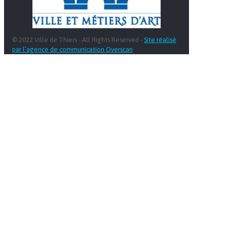
© 2022 Ville de Thiers - All Rights Reserved -
Site réalisé
par l’agence de communication Overscan