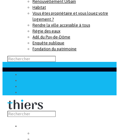
Renouvellement Urbain
Habitat
Vous êtes propriétaire et vous louez votre
logement ?
Rendre la ville accessible à tous
Régie des eaux
Adil du Puy-de-Dôme
Enquête publique
Fondation du patrimoine
Découvrir
Capitale de la coutellerie
Musée de la coutellerie