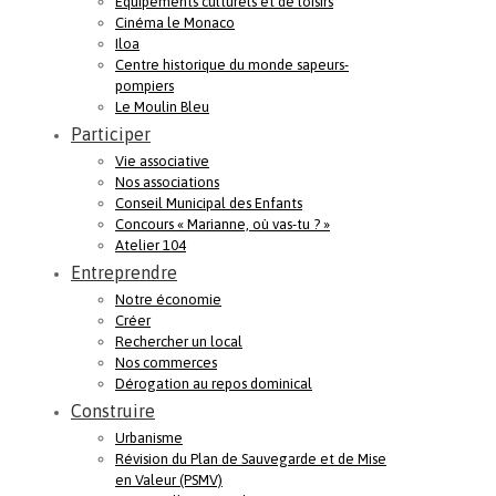
Equipements culturels et de loisirs
Cinéma le Monaco
Iloa
Centre historique du monde sapeurs-
pompiers
Le Moulin Bleu
Participer
Vie associative
Nos associations
Conseil Municipal des Enfants
Concours « Marianne, où vas-tu ? »
Atelier 104
Entreprendre
Notre économie
Créer
Rechercher un local
Nos commerces
Dérogation au repos dominical
Construire
Urbanisme
Révision du Plan de Sauvegarde et de Mise
en Valeur (PSMV)