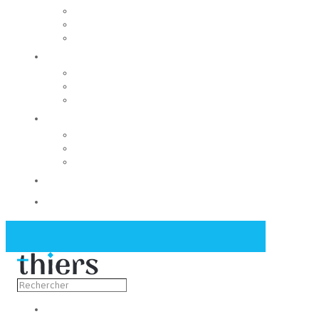
Rechercher un local
Nos commerces
Wiker
Construire
Urbanisme
Nos grands projets
Régie des eaux
La Mairie
Les conseils municipaux
Les élus
Recrutement
Contact
Actualités
Découvrir