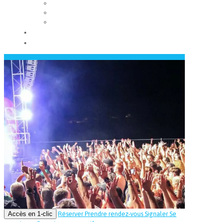
Les conseils municipaux
Les élus
Recrutement
Contact
Actualités
Accès en 1-clic
Réserver
Prendre rendez-vous
Signaler
Se