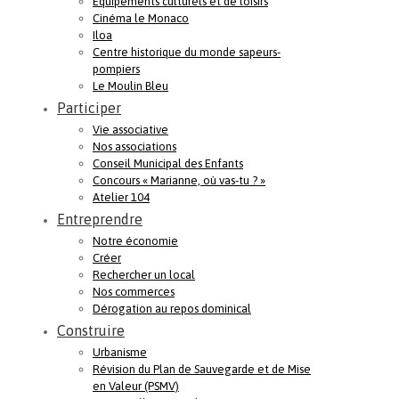
Equipements culturels et de loisirs
Cinéma le Monaco
Iloa
Centre historique du monde sapeurs-
pompiers
Le Moulin Bleu
Participer
Vie associative
Nos associations
Conseil Municipal des Enfants
Concours « Marianne, où vas-tu ? »
Atelier 104
Entreprendre
Notre économie
Créer
Rechercher un local
Nos commerces
Dérogation au repos dominical
Construire
Urbanisme
Révision du Plan de Sauvegarde et de Mise
en Valeur (PSMV)