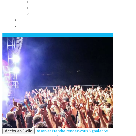
Les conseils municipaux
Les élus
Recrutement
Contact
Actualités
Accès en 1-clic
Réserver
Prendre rendez-vous
Signaler
Se