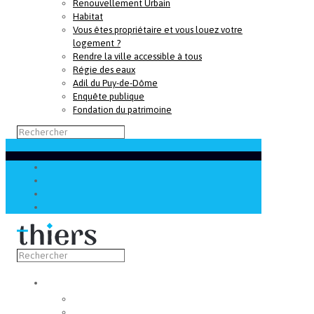
Renouvellement Urbain
Habitat
Vous êtes propriétaire et vous louez votre
logement ?
Rendre la ville accessible à tous
Régie des eaux
Adil du Puy-de-Dôme
Enquête publique
Fondation du patrimoine
Découvrir
Capitale de la coutellerie
Musée de la coutellerie