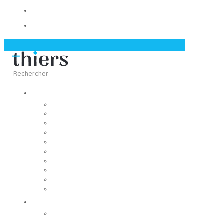
Contact
Actualités
Découvrir
Capitale de la coutellerie
Musée de la coutellerie
Cité des couteliers
Centre d’art contemporain
Coutellia
La Vallée des Rouets
Notre patrimoine
Fondation du patrimoine
Maison du tourisme
Jumelage
Vivre
Etat-Civil