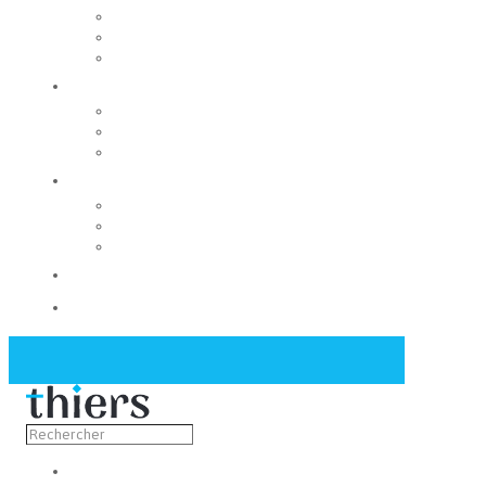
Rechercher un local
Nos commerces
Wiker
Construire
Urbanisme
Nos grands projets
Régie des eaux
La Mairie
Les conseils municipaux
Les élus
Recrutement
Contact
Actualités
Découvrir