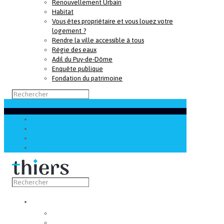
Renouvellement Urbain
Habitat
Vous êtes propriétaire et vous louez votre
logement ?
Rendre la ville accessible à tous
Régie des eaux
Adil du Puy-de-Dôme
Enquête publique
Fondation du patrimoine
Découvrir
Capitale de la coutellerie
Musée de la coutellerie