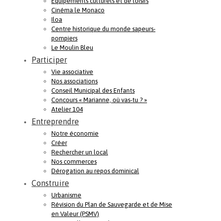
Equipements culturels et de loisirs
Cinéma le Monaco
Iloa
Centre historique du monde sapeurs-
pompiers
Le Moulin Bleu
Participer
Vie associative
Nos associations
Conseil Municipal des Enfants
Concours « Marianne, où vas-tu ? »
Atelier 104
Entreprendre
Notre économie
Créer
Rechercher un local
Nos commerces
Dérogation au repos dominical
Construire
Urbanisme
Révision du Plan de Sauvegarde et de Mise
en Valeur (PSMV)