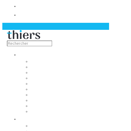
Contact
Actualités
Découvrir
Capitale de la coutellerie
Musée de la coutellerie
Cité des couteliers
Centre d’art contemporain
Coutellia
La Vallée des Rouets
Notre patrimoine
Fondation du patrimoine
Maison du tourisme
Jumelage
Vivre
Etat-Civil