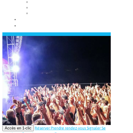
Les conseils municipaux
Les élus
Recrutement
Contact
Actualités
Accès en 1-clic
Réserver
Prendre rendez-vous
Signaler
Se