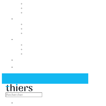
Rechercher un local
Nos commerces
Wiker
Construire
Urbanisme
Nos grands projets
Régie des eaux
La Mairie
Les conseils municipaux
Les élus
Recrutement
Contact
Actualités
Découvrir