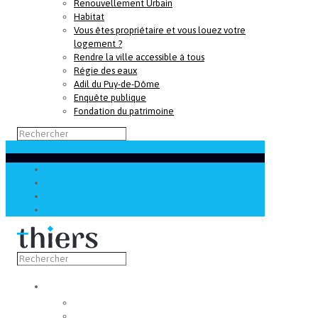
Renouvellement Urbain
Habitat
Vous êtes propriétaire et vous louez votre
logement ?
Rendre la ville accessible à tous
Régie des eaux
Adil du Puy-de-Dôme
Enquête publique
Fondation du patrimoine
Découvrir
Capitale de la coutellerie
Musée de la coutellerie