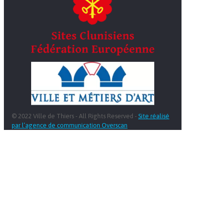
© 2022 Ville de Thiers - All Rights Reserved -
Site réalisé
par l’agence de communication Overscan