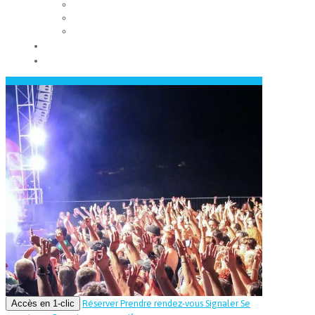
Les conseils municipaux
Les élus
Recrutement
Contact
Actualités
Accès en 1-clic
Réserver
Prendre rendez-vous
Signaler
Se