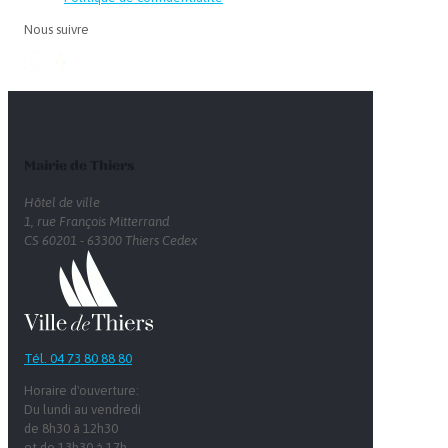
Nous suivre
Mairie de Thiers
Hôtel de ville
1, rue François Mitterrand
CS 60201 - 63300 Thiers Cedex
Tél. 04 73 80 88 80
Horaire d'ouverture:
Du lundi au vendredi
de 8h30 à 12h30
et de 13h30 à 17h