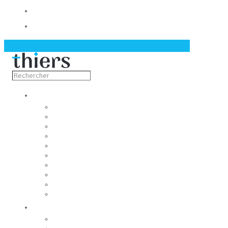
Contact
Actualités
Découvrir
Capitale de la coutellerie
Musée de la coutellerie
Cité des couteliers
Centre d’art contemporain
Coutellia
La Vallée des Rouets
Notre patrimoine
Fondation du patrimoine
Maison du tourisme
Jumelage
Vivre
Etat-Civil