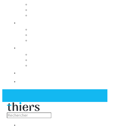
Rechercher un local
Nos commerces
Wiker
Construire
Urbanisme
Nos grands projets
Régie des eaux
La Mairie
Les conseils municipaux
Les élus
Recrutement
Contact
Actualités
Découvrir