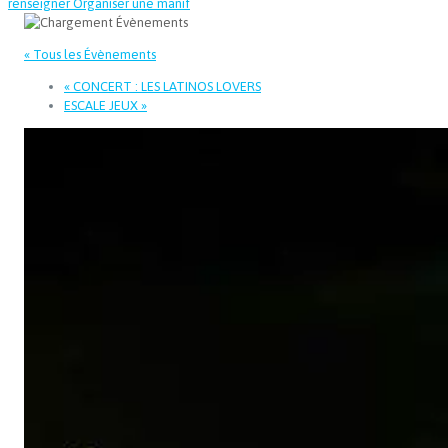
renseigner
Organiser une manif
« Tous les Évènements
«
CONCERT : LES LATINOS LOVERS
ESCALE JEUX
»