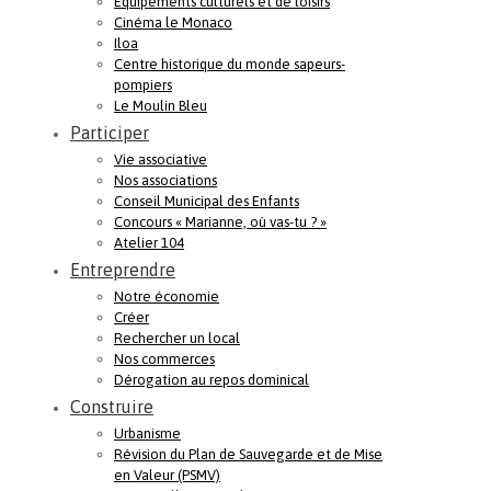
Equipements culturels et de loisirs
Cinéma le Monaco
Iloa
Centre historique du monde sapeurs-
pompiers
Le Moulin Bleu
Participer
Vie associative
Nos associations
Conseil Municipal des Enfants
Concours « Marianne, où vas-tu ? »
Atelier 104
Entreprendre
Notre économie
Créer
Rechercher un local
Nos commerces
Dérogation au repos dominical
Construire
Urbanisme
Révision du Plan de Sauvegarde et de Mise
en Valeur (PSMV)