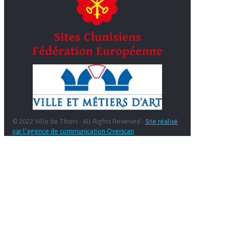
© 2022 Ville de Thiers - All Rights Reserved -
Site réalisé
par l’agence de communication Overscan