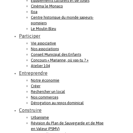
Equipements culturels et de loisirs
Cinéma le Monaco
Iloa
Centre historique du monde sapeurs-
pompiers
Le Moulin Bleu
Participer
Vie associative
Nos associations
Conseil Municipal des Enfants
Concours « Marianne, où vas-tu ? »
Atelier 104
Entreprendre
Notre économie
Créer
Rechercher un local
Nos commerces
Dérogation au repos dominical
Construire
Urbanisme
Révision du Plan de Sauvegarde et de Mise
en Valeur (PSMV)