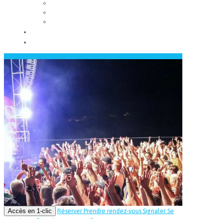
Les conseils municipaux
Les élus
Recrutement
Contact
Actualités
Accès en 1-clic
Réserver
Prendre rendez-vous
Signaler
Se