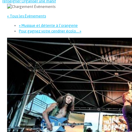
renseigner
Organiser une manif
« Tous les Évènements
«
Musique et détente à l’orangerie
Pour gagnez votre cendrier écolo…
»