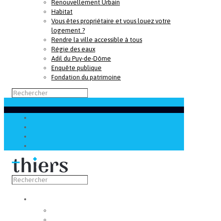
Renouvellement Urbain
Habitat
Vous êtes propriétaire et vous louez votre
logement ?
Rendre la ville accessible à tous
Régie des eaux
Adil du Puy-de-Dôme
Enquête publique
Fondation du patrimoine
Découvrir
Capitale de la coutellerie
Musée de la coutellerie