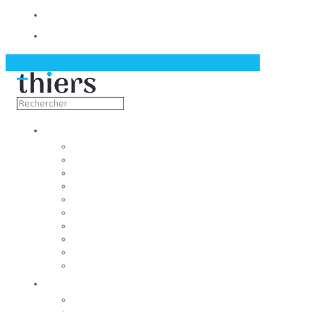
Contact
Actualités
Découvrir
Capitale de la coutellerie
Musée de la coutellerie
Cité des couteliers
Centre d’art contemporain
Coutellia
La Vallée des Rouets
Notre patrimoine
Fondation du patrimoine
Maison du tourisme
Jumelage
Vivre
Etat-Civil