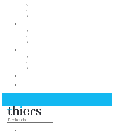
Rechercher un local
Nos commerces
Wiker
Construire
Urbanisme
Nos grands projets
Régie des eaux
La Mairie
Les conseils municipaux
Les élus
Recrutement
Contact
Actualités
Découvrir