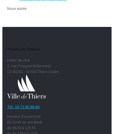
Nous suivre
Mairie de Thiers
Hôtel de ville
1, rue François Mitterrand
CS 60201 - 63300 Thiers Cedex
Tél. 04 73 80 88 80
Horaire d'ouverture:
Du lundi au vendredi
de 8h30 à 12h30
et de 13h30 à 17h