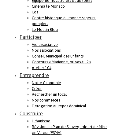
Equipements culturels et de loisirs
Cinéma le Monaco
Iloa
Centre historique du monde sapeurs-
pompiers
Le Moulin Bleu
Participer
Vie associative
Nos associations
Conseil Municipal des Enfants
Concours « Marianne, où vas-tu ? »
Atelier 104
Entreprendre
Notre économie
Créer
Rechercher un local
Nos commerces
Dérogation au repos dominical
Construire
Urbanisme
Révision du Plan de Sauvegarde et de Mise
en Valeur (PSMV)