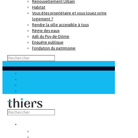
Renouvellement Urbain
Habitat
Vous êtes propriétaire et vous louez votre
logement ?
Rendre la ville accessible à tous
Régie des eaux
Adil du Puy-de-Dôme
Enquête publique
Fondation du patrimoine
Découvrir
Capitale de la coutellerie
Musée de la coutellerie