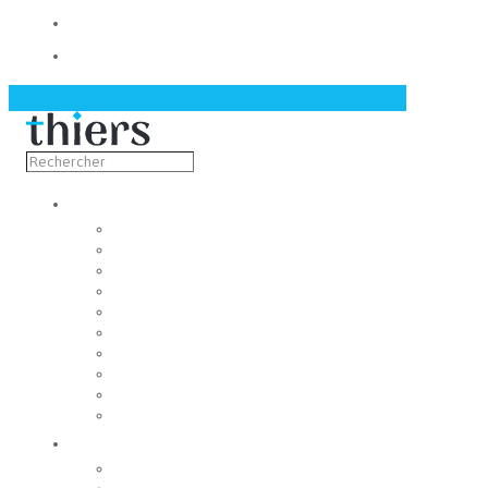
Contact
Actualités
Découvrir
Capitale de la coutellerie
Musée de la coutellerie
Cité des couteliers
Centre d’art contemporain
Coutellia
La Vallée des Rouets
Notre patrimoine
Fondation du patrimoine
Maison du tourisme
Jumelage
Vivre
Etat-Civil