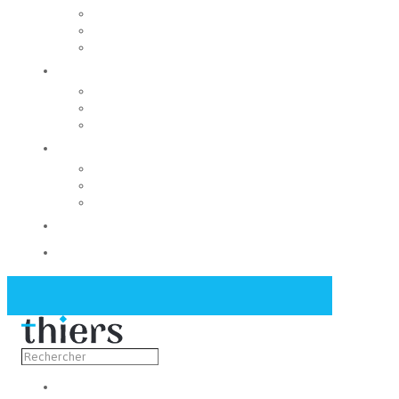
Rechercher un local
Nos commerces
Wiker
Construire
Urbanisme
Nos grands projets
Régie des eaux
La Mairie
Les conseils municipaux
Les élus
Recrutement
Contact
Actualités
Découvrir