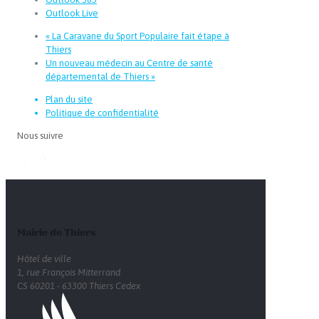
Outlook Live
«
La Caravane du Sport Populaire fait étape à
Thiers
Un nouveau médecin au Centre de santé
départemental de Thiers
»
Plan du site
Politique de confidentialité
Nous suivre
Mairie de Thiers
Hôtel de ville
1, rue François Mitterrand
CS 60201 - 63300 Thiers Cedex