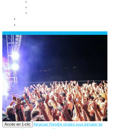
Les conseils municipaux
Les élus
Recrutement
Contact
Actualités
Accès en 1-clic
Réserver
Prendre rendez-vous
Signaler
Se