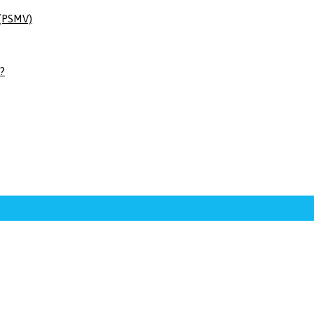
 (PSMV)
 ?