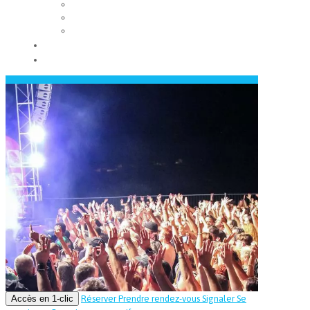
Les conseils municipaux
Les élus
Recrutement
Contact
Actualités
Accès en 1-clic
Réserver
Prendre rendez-vous
Signaler
Se