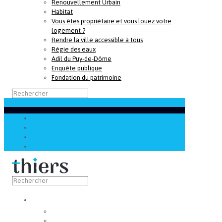
Renouvellement Urbain
Habitat
Vous êtes propriétaire et vous louez votre
logement ?
Rendre la ville accessible à tous
Régie des eaux
Adil du Puy-de-Dôme
Enquête publique
Fondation du patrimoine
Découvrir
Capitale de la coutellerie
Musée de la coutellerie