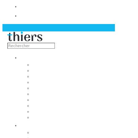
Contact
Actualités
Découvrir
Capitale de la coutellerie
Musée de la coutellerie
Cité des couteliers
Centre d’art contemporain
Coutellia
La Vallée des Rouets
Notre patrimoine
Fondation du patrimoine
Maison du tourisme
Jumelage
Vivre
Etat-Civil