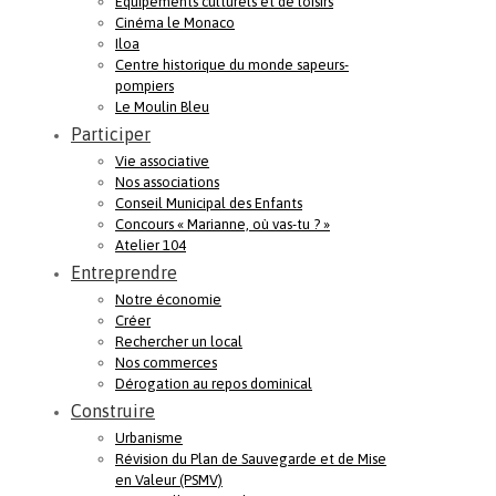
Equipements culturels et de loisirs
Cinéma le Monaco
Iloa
Centre historique du monde sapeurs-
pompiers
Le Moulin Bleu
Participer
Vie associative
Nos associations
Conseil Municipal des Enfants
Concours « Marianne, où vas-tu ? »
Atelier 104
Entreprendre
Notre économie
Créer
Rechercher un local
Nos commerces
Dérogation au repos dominical
Construire
Urbanisme
Révision du Plan de Sauvegarde et de Mise
en Valeur (PSMV)