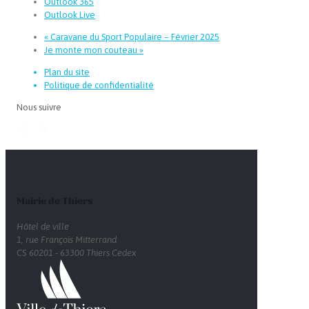
Outlook 365
Outlook Live
«
Caravane du Sport Populaire – Février 2025
Je monte mon couteau
»
Plan du site
Politique de confidentialité
Nous suivre
Mairie de Thiers
Hôtel de ville
1, rue François Mitterrand
CS 60201 - 63300 Thiers Cedex