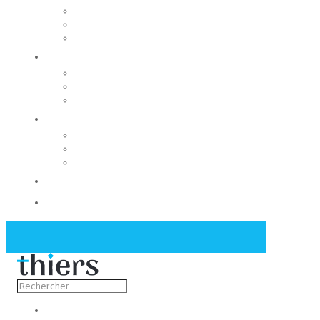
Rechercher un local
Nos commerces
Wiker
Construire
Urbanisme
Nos grands projets
Régie des eaux
La Mairie
Les conseils municipaux
Les élus
Recrutement
Contact
Actualités
Découvrir