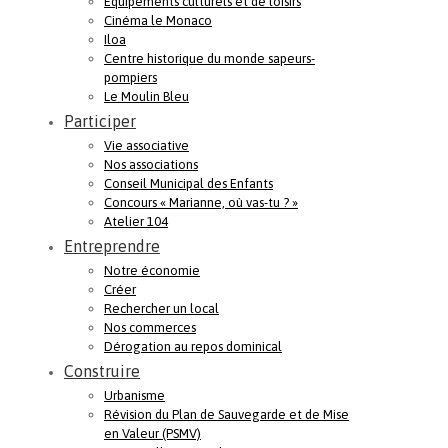
Equipements culturels et de loisirs
Cinéma le Monaco
Iloa
Centre historique du monde sapeurs-
pompiers
Le Moulin Bleu
Participer
Vie associative
Nos associations
Conseil Municipal des Enfants
Concours « Marianne, où vas-tu ? »
Atelier 104
Entreprendre
Notre économie
Créer
Rechercher un local
Nos commerces
Dérogation au repos dominical
Construire
Urbanisme
Révision du Plan de Sauvegarde et de Mise
en Valeur (PSMV)