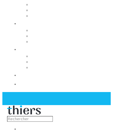
Rechercher un local
Nos commerces
Wiker
Construire
Urbanisme
Nos grands projets
Régie des eaux
La Mairie
Les conseils municipaux
Les élus
Recrutement
Contact
Actualités
Découvrir