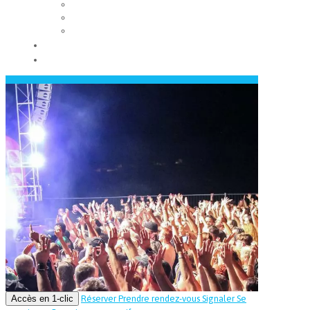
Les conseils municipaux
Les élus
Recrutement
Contact
Actualités
Accès en 1-clic
Réserver
Prendre rendez-vous
Signaler
Se