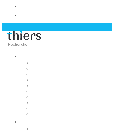
Contact
Actualités
Découvrir
Capitale de la coutellerie
Musée de la coutellerie
Cité des couteliers
Centre d’art contemporain
Coutellia
La Vallée des Rouets
Notre patrimoine
Fondation du patrimoine
Maison du tourisme
Jumelage
Vivre
Etat-Civil