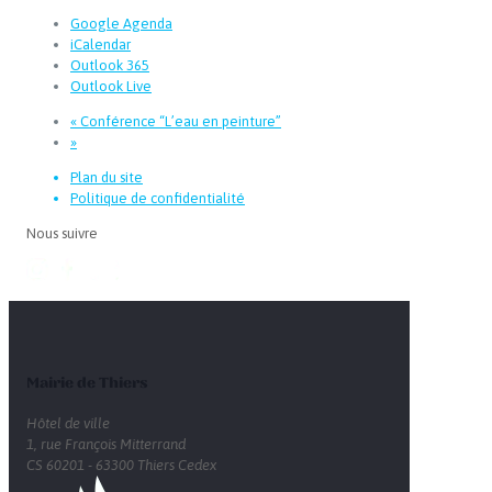
Google Agenda
iCalendar
Outlook 365
Outlook Live
«
Conférence “L’eau en peinture”
»
Plan du site
Politique de confidentialité
Nous suivre
Mairie de Thiers
Hôtel de ville
1, rue François Mitterrand
CS 60201 - 63300 Thiers Cedex