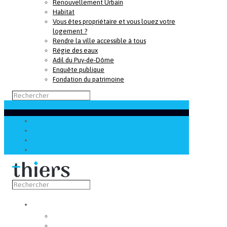
Renouvellement Urbain
Habitat
Vous êtes propriétaire et vous louez votre
logement ?
Rendre la ville accessible à tous
Régie des eaux
Adil du Puy-de-Dôme
Enquête publique
Fondation du patrimoine
Découvrir
Capitale de la coutellerie
Musée de la coutellerie