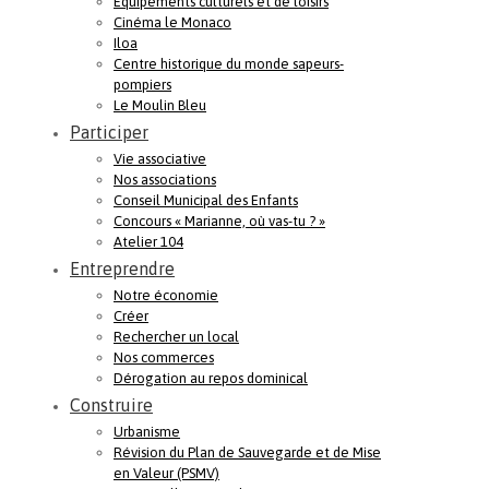
Equipements culturels et de loisirs
Cinéma le Monaco
Iloa
Centre historique du monde sapeurs-
pompiers
Le Moulin Bleu
Participer
Vie associative
Nos associations
Conseil Municipal des Enfants
Concours « Marianne, où vas-tu ? »
Atelier 104
Entreprendre
Notre économie
Créer
Rechercher un local
Nos commerces
Dérogation au repos dominical
Construire
Urbanisme
Révision du Plan de Sauvegarde et de Mise
en Valeur (PSMV)