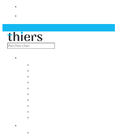
Contact
Actualités
Découvrir
Capitale de la coutellerie
Musée de la coutellerie
Cité des couteliers
Centre d’art contemporain
Coutellia
La Vallée des Rouets
Notre patrimoine
Fondation du patrimoine
Maison du tourisme
Jumelage
Vivre
Etat-Civil