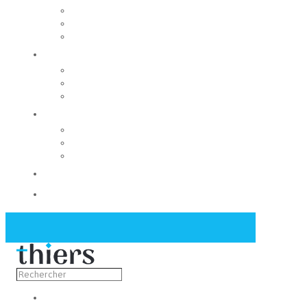
Rechercher un local
Nos commerces
Wiker
Construire
Urbanisme
Nos grands projets
Régie des eaux
La Mairie
Les conseils municipaux
Les élus
Recrutement
Contact
Actualités
Découvrir