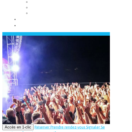
Les conseils municipaux
Les élus
Recrutement
Contact
Actualités
Accès en 1-clic
Réserver
Prendre rendez-vous
Signaler
Se