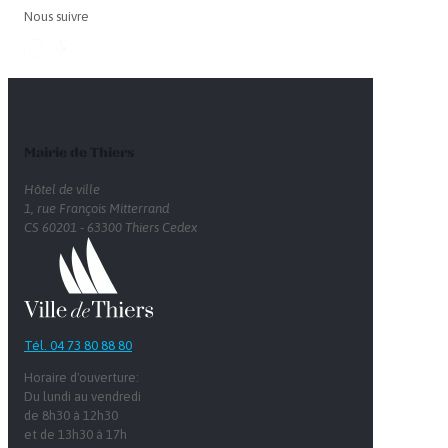
Nous suivre
Mairie de Thiers
Hôtel de ville
1, rue François Mitterrand
CS 60201 - 63300 Thiers Cedex
Tél. 04 73 80 88 80
Horaire d'ouverture:
Du lundi au vendredi
de 8h30 à 12h30
et de 13h30 à 17h