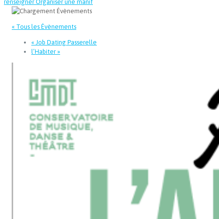
renseigner
Organiser une manif
« Tous les Évènements
«
Job Dating Passerelle
l’Habiter
»