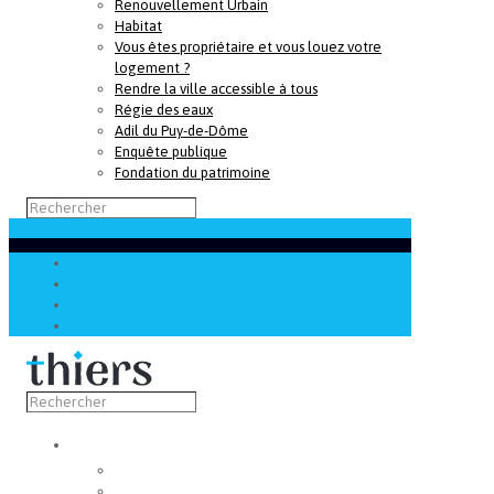
Renouvellement Urbain
Habitat
Vous êtes propriétaire et vous louez votre
logement ?
Rendre la ville accessible à tous
Régie des eaux
Adil du Puy-de-Dôme
Enquête publique
Fondation du patrimoine
Découvrir
Capitale de la coutellerie
Musée de la coutellerie