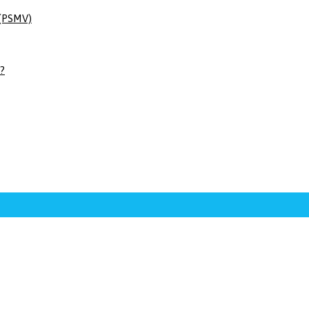
 (PSMV)
 ?