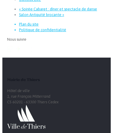
«
Soirée Cabaret : dîner et spectacle de danse
Salon Antiquité brocante
»
Plan du site
Politique de confidentialité
Nous suivre
Mairie de Thiers
Hôtel de ville
1, rue François Mitterrand
CS 60201 - 63300 Thiers Cedex