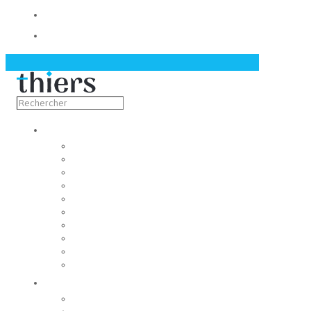
Contact
Actualités
Découvrir
Capitale de la coutellerie
Musée de la coutellerie
Cité des couteliers
Centre d’art contemporain
Coutellia
La Vallée des Rouets
Notre patrimoine
Fondation du patrimoine
Maison du tourisme
Jumelage
Vivre
Etat-Civil