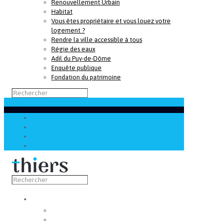
Renouvellement Urbain
Habitat
Vous êtes propriétaire et vous louez votre
logement ?
Rendre la ville accessible à tous
Régie des eaux
Adil du Puy-de-Dôme
Enquête publique
Fondation du patrimoine
Découvrir
Capitale de la coutellerie
Musée de la coutellerie