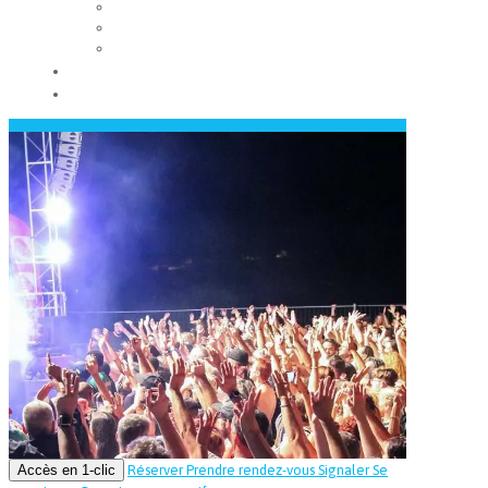
Les conseils municipaux
Les élus
Recrutement
Contact
Actualités
Accès en 1-clic
Réserver
Prendre rendez-vous
Signaler
Se