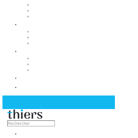
Rechercher un local
Nos commerces
Wiker
Construire
Urbanisme
Nos grands projets
Régie des eaux
La Mairie
Les conseils municipaux
Les élus
Recrutement
Contact
Actualités
Découvrir