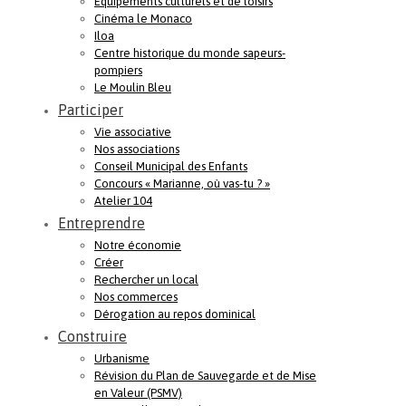
Equipements culturels et de loisirs
Cinéma le Monaco
Iloa
Centre historique du monde sapeurs-
pompiers
Le Moulin Bleu
Participer
Vie associative
Nos associations
Conseil Municipal des Enfants
Concours « Marianne, où vas-tu ? »
Atelier 104
Entreprendre
Notre économie
Créer
Rechercher un local
Nos commerces
Dérogation au repos dominical
Construire
Urbanisme
Révision du Plan de Sauvegarde et de Mise
en Valeur (PSMV)