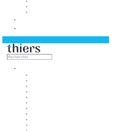
Les conseils municipaux
Les élus
Recrutement
Contact
Actualités
Découvrir
Capitale de la coutellerie
Musée de la coutellerie
Cité des couteliers
Centre d’art contemporain
Coutellia
La Vallée des Rouets
Notre patrimoine
Maison du tourisme
Fondation du patrimoine
Sourires et regards thiernois
Jumelage