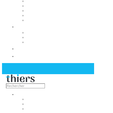
Rendre la ville accessible à tous
Régie des eaux
Adil du Puy-de-Dôme
Enquête publique
Fondation du patrimoine
La Mairie
Les conseils municipaux
Les élus
Recrutement
Contact
Actualités
Découvrir
Capitale de la coutellerie
Musée de la coutellerie
Cité des couteliers