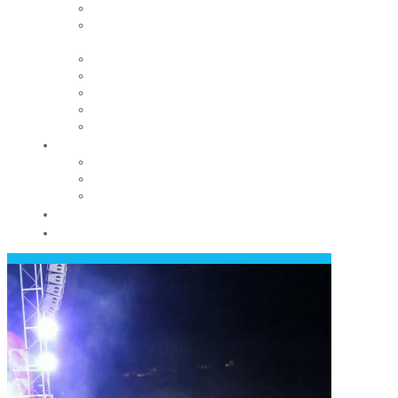
Habitat
Vous êtes propriétaire et vous louez votre
logement ?
Rendre la ville accessible à tous
Régie des eaux
Adil du Puy-de-Dôme
Enquête publique
Fondation du patrimoine
La Mairie
Les conseils municipaux
Les élus
Recrutement
Contact
Actualités