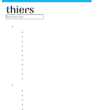
Découvrir
Capitale de la coutellerie
Musée de la coutellerie
Cité des couteliers
Centre d’art contemporain
Coutellia
La Vallée des Rouets
Notre patrimoine
Maison du tourisme
Fondation du patrimoine
Sourires et regards thiernois
Jumelage
Vivre
Etat-Civil
CCAS
Mobilité
Espace France Services
Gestion des déchets