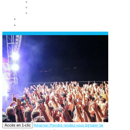
Les conseils municipaux
Les élus
Recrutement
Contact
Actualités
Accès en 1-clic
Réserver
Prendre rendez-vous
Signaler
Se