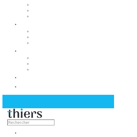
Rechercher un local
Nos commerces
Wiker
Construire
Urbanisme
Nos grands projets
Régie des eaux
La Mairie
Les conseils municipaux
Les élus
Recrutement
Contact
Actualités
Découvrir