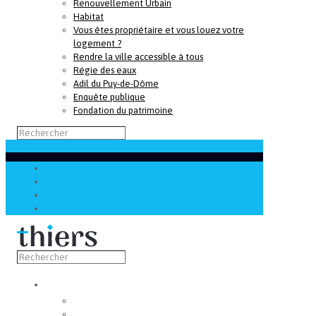
Renouvellement Urbain
Habitat
Vous êtes propriétaire et vous louez votre
logement ?
Rendre la ville accessible à tous
Régie des eaux
Adil du Puy-de-Dôme
Enquête publique
Fondation du patrimoine
Découvrir
Capitale de la coutellerie
Musée de la coutellerie