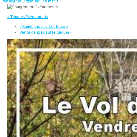
renseigner
Organiser une manif
« Tous les Évènements
«
Randonnée La Coutelière
Vente de spécialités turques
»