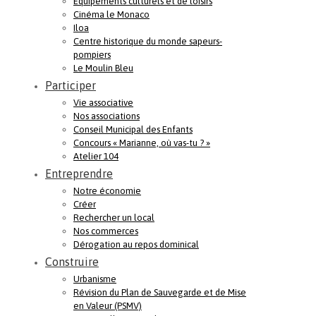
Equipements culturels et de loisirs
Cinéma le Monaco
Iloa
Centre historique du monde sapeurs-
pompiers
Le Moulin Bleu
Participer
Vie associative
Nos associations
Conseil Municipal des Enfants
Concours « Marianne, où vas-tu ? »
Atelier 104
Entreprendre
Notre économie
Créer
Rechercher un local
Nos commerces
Dérogation au repos dominical
Construire
Urbanisme
Révision du Plan de Sauvegarde et de Mise
en Valeur (PSMV)