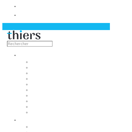
Contact
Actualités
Découvrir
Capitale de la coutellerie
Musée de la coutellerie
Cité des couteliers
Centre d’art contemporain
Coutellia
La Vallée des Rouets
Notre patrimoine
Fondation du patrimoine
Maison du tourisme
Jumelage
Vivre
Etat-Civil