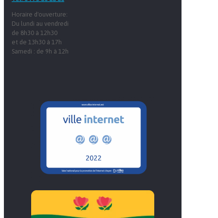
Horaire d'ouverture:
Du lundi au vendredi
de 8h30 à 12h30
et de 13h30 à 17h
Samedi : de 9h à 12h