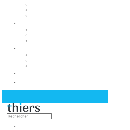
Rechercher un local
Nos commerces
Wiker
Construire
Urbanisme
Nos grands projets
Régie des eaux
La Mairie
Les conseils municipaux
Les élus
Recrutement
Contact
Actualités
Découvrir