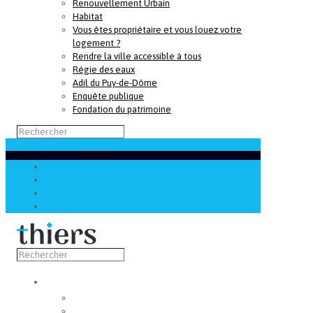
Renouvellement Urbain
Habitat
Vous êtes propriétaire et vous louez votre
logement ?
Rendre la ville accessible à tous
Régie des eaux
Adil du Puy-de-Dôme
Enquête publique
Fondation du patrimoine
Découvrir
Capitale de la coutellerie
Musée de la coutellerie