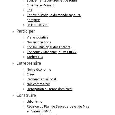
Equipements culturels et de loisirs
Cinéma le Monaco
Iloa
Centre historique du monde sapeurs-
pompiers
Le Moulin Bleu
Participer
Vie associative
Nos associations
Conseil Municipal des Enfants
Concours « Marianne, où vas-tu ? »
Atelier 104
Entreprendre
Notre économie
Créer
Rechercher un local
Nos commerces
Dérogation au repos dominical
Construire
Urbanisme
Révision du Plan de Sauvegarde et de Mise
en Valeur (PSMV)