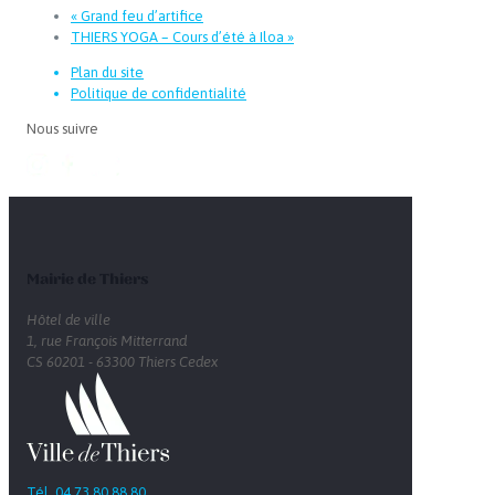
«
Grand feu d’artifice
THIERS YOGA – Cours d’été à Iloa
»
Plan du site
Politique de confidentialité
Nous suivre
Mairie de Thiers
Hôtel de ville
1, rue François Mitterrand
CS 60201 - 63300 Thiers Cedex
Tél. 04 73 80 88 80