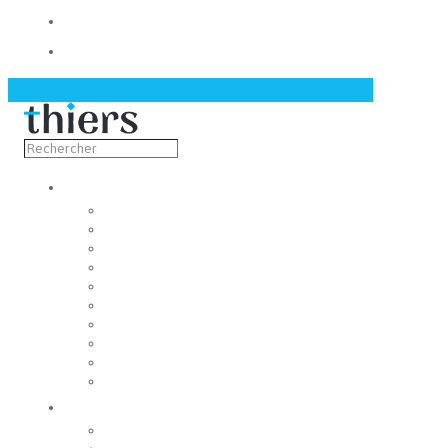
Contact
Actualités
Découvrir
Capitale de la coutellerie
Musée de la coutellerie
Cité des couteliers
Centre d’art contemporain
Coutellia
La Vallée des Rouets
Notre patrimoine
Fondation du patrimoine
Maison du tourisme
Jumelage
Vivre
Etat-Civil