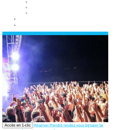
Les conseils municipaux
Les élus
Recrutement
Contact
Actualités
Accès en 1-clic
Réserver
Prendre rendez-vous
Signaler
Se