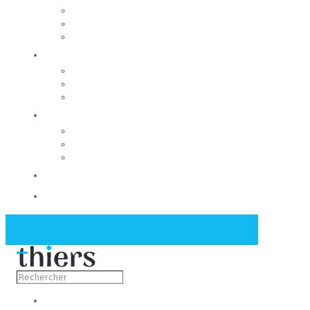
Rechercher un local
Nos commerces
Wiker
Construire
Urbanisme
Nos grands projets
Régie des eaux
La Mairie
Les conseils municipaux
Les élus
Recrutement
Contact
Actualités
Découvrir