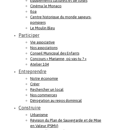
Equipements culturels et de loisirs
Cinéma le Monaco
Iloa
Centre historique du monde sapeurs-
pompiers
Le Moulin Bleu
Participer
Vie associative
Nos associations
Conseil Municipal des Enfants
Concours « Marianne, où vas-tu ? »
Atelier 104
Entreprendre
Notre économie
Créer
Rechercher un local
Nos commerces
Dérogation au repos dominical
Construire
Urbanisme
Révision du Plan de Sauvegarde et de Mise
en Valeur (PSMV)