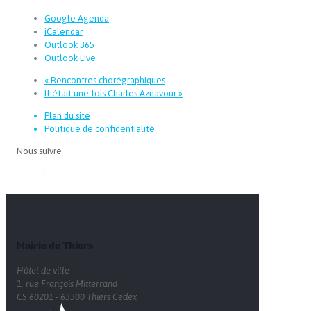
Google Agenda
iCalendar
Outlook 365
Outlook Live
«
Rencontres chorégraphiques
ll était une fois Charles Aznavour
»
Plan du site
Politique de confidentialité
Nous suivre
Mairie de Thiers
Hôtel de ville
1, rue François Mitterrand
CS 60201 - 63300 Thiers Cedex