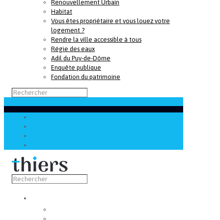
Renouvellement Urbain
Habitat
Vous êtes propriétaire et vous louez votre
logement ?
Rendre la ville accessible à tous
Régie des eaux
Adil du Puy-de-Dôme
Enquête publique
Fondation du patrimoine
Découvrir
Capitale de la coutellerie
Musée de la coutellerie