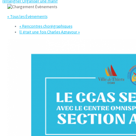
renseigner
Organiser une manif
« Tous les Évènements
«
Rencontres chorégraphiques
ll était une fois Charles Aznavour
»