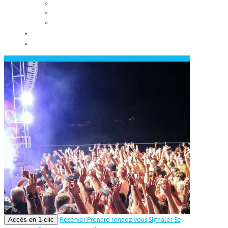
Les conseils municipaux
Les élus
Recrutement
Contact
Actualités
Accès en 1-clic
Réserver
Prendre rendez-vous
Signaler
Se