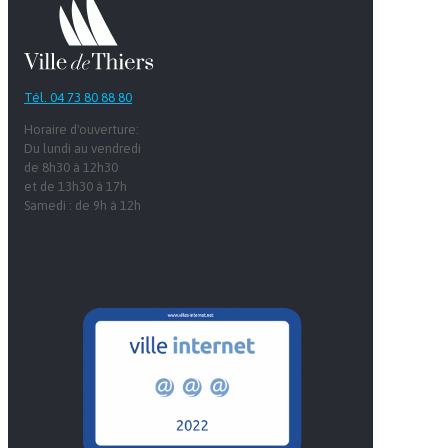
Tél. 04 73 80 88 80
Horaire d'ouverture:
Du lundi au vendredi
de 8h30 à 12h30
et de 13h30 à 17h
Samedi : de 9h à 12h