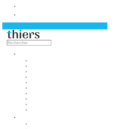
Contact
Actualités
Découvrir
Capitale de la coutellerie
Musée de la coutellerie
Cité des couteliers
Centre d’art contemporain
Coutellia
La Vallée des Rouets
Notre patrimoine
Fondation du patrimoine
Maison du tourisme
Jumelage
Vivre
Etat-Civil