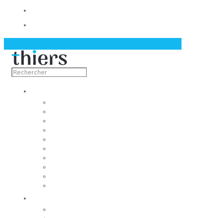
Contact
Actualités
Découvrir
Capitale de la coutellerie
Musée de la coutellerie
Cité des couteliers
Centre d’art contemporain
Coutellia
La Vallée des Rouets
Notre patrimoine
Fondation du patrimoine
Maison du tourisme
Jumelage
Vivre
Etat-Civil