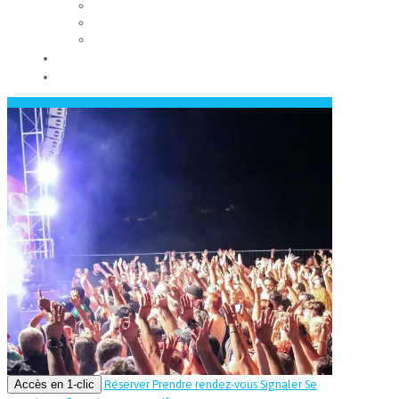
Les conseils municipaux
Les élus
Recrutement
Contact
Actualités
Accès en 1-clic
Réserver
Prendre rendez-vous
Signaler
Se