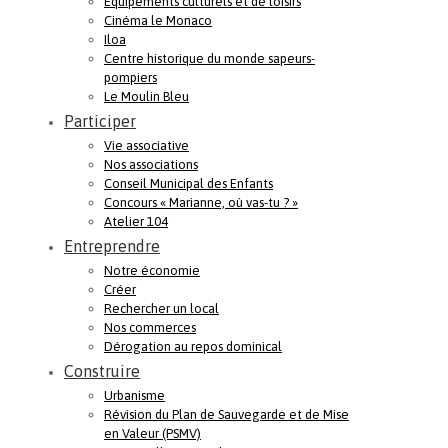
Equipements culturels et de loisirs
Cinéma le Monaco
Iloa
Centre historique du monde sapeurs-
pompiers
Le Moulin Bleu
Participer
Vie associative
Nos associations
Conseil Municipal des Enfants
Concours « Marianne, où vas-tu ? »
Atelier 104
Entreprendre
Notre économie
Créer
Rechercher un local
Nos commerces
Dérogation au repos dominical
Construire
Urbanisme
Révision du Plan de Sauvegarde et de Mise
en Valeur (PSMV)