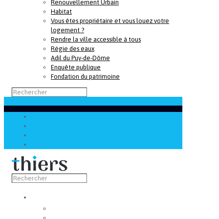
Renouvellement Urbain
Habitat
Vous êtes propriétaire et vous louez votre
logement ?
Rendre la ville accessible à tous
Régie des eaux
Adil du Puy-de-Dôme
Enquête publique
Fondation du patrimoine
Découvrir
Capitale de la coutellerie
Musée de la coutellerie