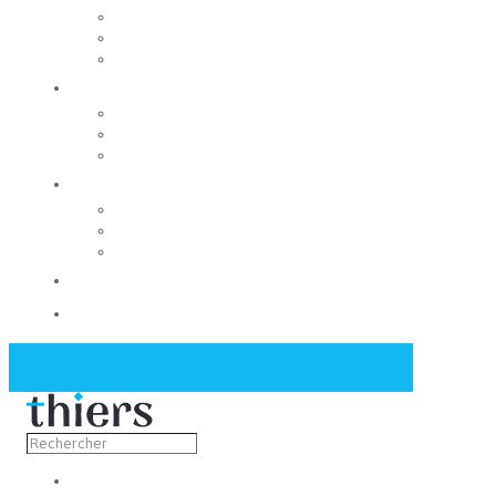
Rechercher un local
Nos commerces
Wiker
Construire
Urbanisme
Nos grands projets
Régie des eaux
La Mairie
Les conseils municipaux
Les élus
Recrutement
Contact
Actualités
Découvrir