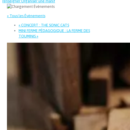
renseigner
Organiser une manif
« Tous les Évènements
«
CONCERT : THE SONIC CATS
MINI FERME PÉDAGOGIQUE : LA FERME DES
TOUMINIS
»