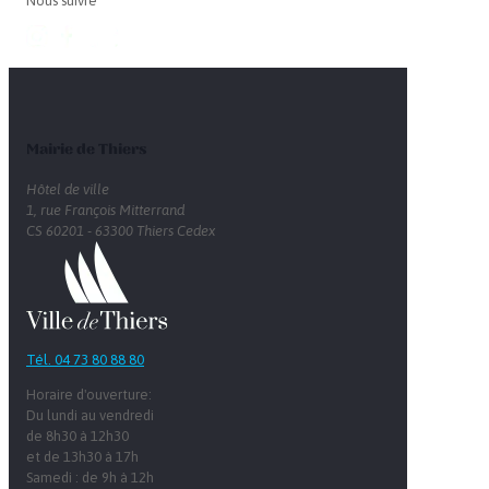
Nous suivre
Mairie de Thiers
Hôtel de ville
1, rue François Mitterrand
CS 60201 - 63300 Thiers Cedex
Tél. 04 73 80 88 80
Horaire d'ouverture:
Du lundi au vendredi
de 8h30 à 12h30
et de 13h30 à 17h
Samedi : de 9h à 12h