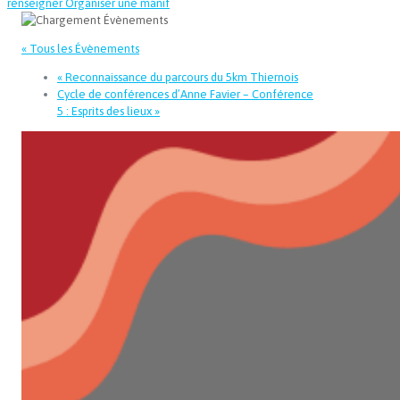
renseigner
Organiser une manif
« Tous les Évènements
«
Reconnaissance du parcours du 5km Thiernois
Cycle de conférences d’Anne Favier – Conférence
5 : Esprits des lieux
»