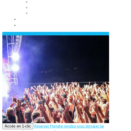
Les conseils municipaux
Les élus
Recrutement
Contact
Actualités
Accès en 1-clic
Réserver
Prendre rendez-vous
Signaler
Se