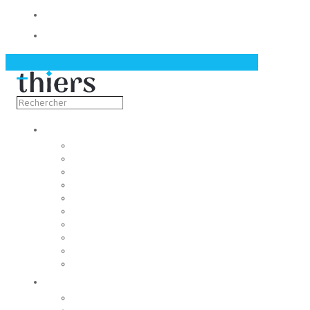
Contact
Actualités
Découvrir
Capitale de la coutellerie
Musée de la coutellerie
Cité des couteliers
Centre d’art contemporain
Coutellia
La Vallée des Rouets
Notre patrimoine
Fondation du patrimoine
Maison du tourisme
Jumelage
Vivre
Etat-Civil