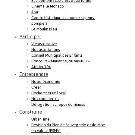
Equipements culturels et de loisirs
Cinéma le Monaco
Iloa
Centre historique du monde sapeurs-
pompiers
Le Moulin Bleu
Participer
Vie associative
Nos associations
Conseil Municipal des Enfants
Concours « Marianne, où vas-tu ? »
Atelier 104
Entreprendre
Notre économie
Créer
Rechercher un local
Nos commerces
Dérogation au repos dominical
Construire
Urbanisme
Révision du Plan de Sauvegarde et de Mise
en Valeur (PSMV)