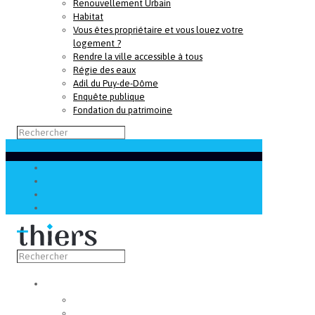
Renouvellement Urbain
Habitat
Vous êtes propriétaire et vous louez votre
logement ?
Rendre la ville accessible à tous
Régie des eaux
Adil du Puy-de-Dôme
Enquête publique
Fondation du patrimoine
Découvrir
Capitale de la coutellerie
Musée de la coutellerie