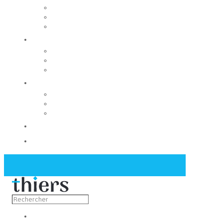
Rechercher un local
Nos commerces
Wiker
Construire
Urbanisme
Nos grands projets
Régie des eaux
La Mairie
Les conseils municipaux
Les élus
Recrutement
Contact
Actualités
Découvrir