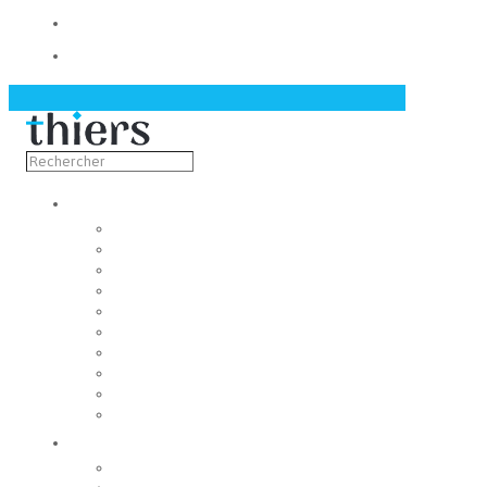
Contact
Actualités
Découvrir
Capitale de la coutellerie
Musée de la coutellerie
Cité des couteliers
Centre d’art contemporain
Coutellia
La Vallée des Rouets
Notre patrimoine
Fondation du patrimoine
Maison du tourisme
Jumelage
Vivre
Etat-Civil