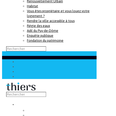
Renouvellement Urbain
Habitat
Vous êtes propriétaire et vous louez votre
logement ?
Rendre la ville accessible à tous
Régie des eaux
Adil du Puy-de-Dôme
Enquête publique
Fondation du patrimoine
Découvrir
Capitale de la coutellerie
Musée de la coutellerie