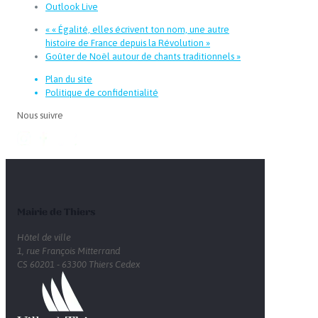
Outlook Live
«
« Égalité, elles écrivent ton nom, une autre
histoire de France depuis la Révolution »
Goûter de Noël autour de chants traditionnels
»
Plan du site
Politique de confidentialité
Nous suivre
Mairie de Thiers
Hôtel de ville
1, rue François Mitterrand
CS 60201 - 63300 Thiers Cedex