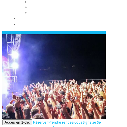
Les conseils municipaux
Les élus
Recrutement
Contact
Actualités
Accès en 1-clic
Réserver
Prendre rendez-vous
Signaler
Se