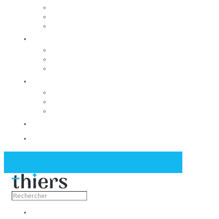
Rechercher un local
Nos commerces
Wiker
Construire
Urbanisme
Nos grands projets
Régie des eaux
La Mairie
Les conseils municipaux
Les élus
Recrutement
Contact
Actualités
Découvrir