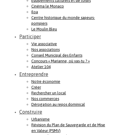
Equipements culturels et de loisirs
Cinéma le Monaco
Iloa
Centre historique du monde sapeurs-
pompiers
Le Moulin Bleu
Participer
Vie associative
Nos associations
Conseil Municipal des Enfants
Concours « Marianne, où vas-tu ? »
Atelier 104
Entreprendre
Notre économie
Créer
Rechercher un local
Nos commerces
Dérogation au repos dominical
Construire
Urbanisme
Révision du Plan de Sauvegarde et de Mise
en Valeur (PSMV)