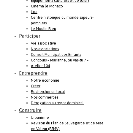
Equipements culturels et de loisirs
Cinéma le Monaco
Iloa
Centre historique du monde sapeurs-
pompiers
Le Moulin Bleu
Participer
Vie associative
Nos associations
Conseil Municipal des Enfants
Concours « Marianne, où vas-tu ? »
Atelier 104
Entreprendre
Notre économie
Créer
Rechercher un local
Nos commerces
Dérogation au repos dominical
Construire
Urbanisme
Révision du Plan de Sauvegarde et de Mise
en Valeur (PSMV)