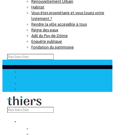
Renouvellement Urbain
Habitat
Vous êtes propriétaire et vous louez votre
logement ?
Rendre la ville accessible à tous
Régie des eaux
Adil du Puy-de-Dôme
Enquête publique
Fondation du patrimoine
Découvrir
Capitale de la coutellerie
Musée de la coutellerie