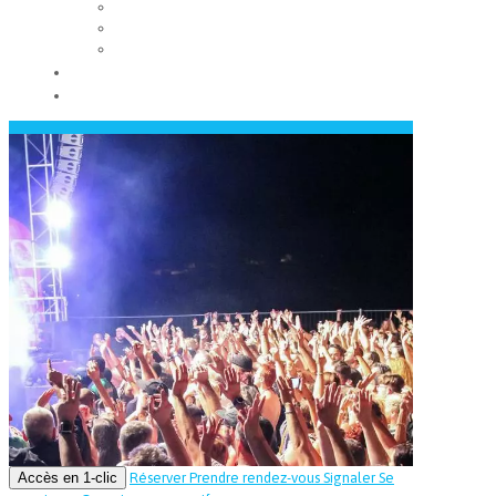
Les conseils municipaux
Les élus
Recrutement
Contact
Actualités
Accès en 1-clic
Réserver
Prendre rendez-vous
Signaler
Se