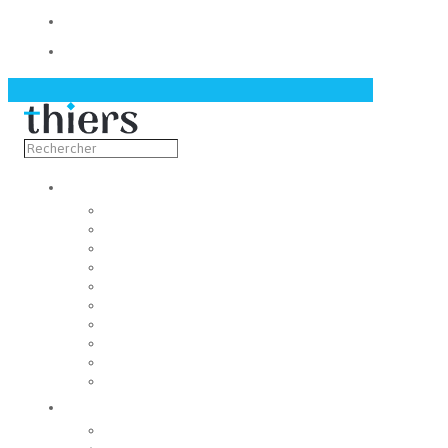
Contact
Actualités
Découvrir
Capitale de la coutellerie
Musée de la coutellerie
Cité des couteliers
Centre d’art contemporain
Coutellia
La Vallée des Rouets
Notre patrimoine
Fondation du patrimoine
Maison du tourisme
Jumelage
Vivre
Etat-Civil