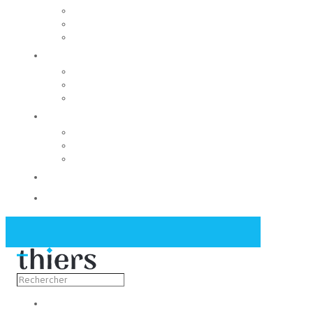
Rechercher un local
Nos commerces
Wiker
Construire
Urbanisme
Nos grands projets
Régie des eaux
La Mairie
Les conseils municipaux
Les élus
Recrutement
Contact
Actualités
Découvrir